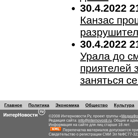
30.4.2022 2
Канзас про
разрушител
30.4.2022 2
Урала до с
приятелей 
заняться с
Главное
Политика
Экономика
Общество
Культура
©2008 Интерновости.Ру, проект группы «
МедиаФо
Редакция сайта:
info@internovosti.ru
. Общие и адм
Информация на сайте для лиц старше 18 лет.
Перепечатка материалов допускается при н
Свидетельство о регистрации СМИ Эл №ФС77-32