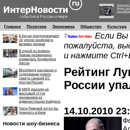
Линднер:
будет пл
российск
Главное
Политика
Экономика
Общество
Культура
Если Вы
В Китае предупреждают
об угрозе конфликта
пожалуйста, вы
великих держав
В одной из кофеен
и нажмите Ctrl+
Львова неожиданно
появилась Анджелина
Джоли
Рейтинг Лу
Bloomberg рассказал о
содержании нового
пакета санкций ЕС
России упа
против России
В МИД указали на
массовый отток
чиновников из
администрации Байдена
14.10.2010 23
Папа Римский хотел бы
приехать в Киев
Фо
Новости шоу-бизнеса
А