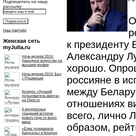
Подпишитесь на нашу
рассылку
О
р
Наш партнёр
Женская сеть
к президенту 
myJulia.ru
Александру Л
Ночь музеев 2024.
Народное искусство на
хорошо. Опр
высшем уровне
Ночь музеев 2024. Бал
россияне в и
с Пушкиным
между Белару
Конкурс «Лучший
пользователь марта»
отношениях в
на Diets.ru
6 интересных
всего, лично 
традиций встречи
нового года со всего
мира
образом, рейт
«Ёлка телеканала
Карусель» в Крокусе