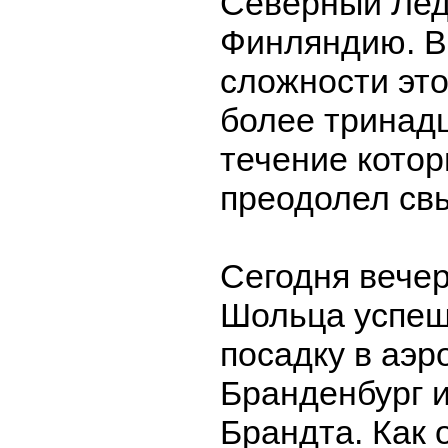
Северный Лед
Финляндию. В
сложности это
более тринадц
течение кото
преодолел свы
Сегодня вече
Шольца успеш
посадку в аэр
Бранденбург 
Брандта. Как 