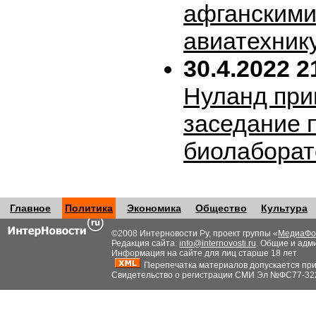
афганскими
авиатехник
30.4.2022 2
Нуланд при
заседание 
биолабора
Главное
Политика
Экономика
Общество
Культура
©2008 Интерновости.Ру, проект группы «
МедиаФо
Редакция сайта:
info@internovosti.ru
. Общие и адм
Информация на сайте для лиц старше 18 лет.
Перепечатка материалов допускается при н
Свидетельство о регистрации СМИ Эл №ФС77-32