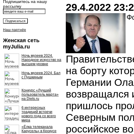
Подпишитесь на нашу
29.4.2022 23:
рассылку
Фо
Наш партнёр
Женская сеть
myJulia.ru
Правительств
Ночь музеев 2024.
Народное искусство на
высшем уровне
на борту кото
Ночь музеев 2024. Бал
с Пушкиным
Германии Ол
Конкурс «Лучший
возвращался 
пользователь марта»
на Diets.ru
пришлось про
6 интересных
традиций встречи
Северным пол
нового года со всего
мира
российское в
«Ёлка телеканала
Карусель» в Крокусе