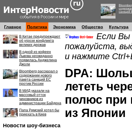
Bloomber
содержан
санкций 
Главное
Политика
Экономика
Общество
Культура
Если Вы
В Китае предупреждают
об угрозе конфликта
пожалуйста, вы
великих держав
В одной из кофеен
и нажмите Ctrl+
Львова неожиданно
появилась Анджелина
Джоли
DPA: Шоль
Bloomberg рассказал о
содержании нового
пакета санкций ЕС
лететь чер
против России
В МИД указали на
массовый отток
полюс при
чиновников из
администрации Байдена
из Японии
Папа Римский хотел бы
приехать в Киев
Новости шоу-бизнеса