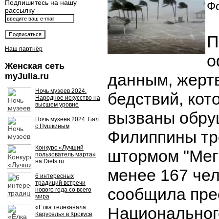
Подпишитесь на нашу
Фо
рассылку
П
Наш партнёр
о
Женская сеть
данным, жерт
myJulia.ru
Ночь музеев 2024.
бедствий, кот
Народное искусство на
высшем уровне
вызваны обру
Ночь музеев 2024. Бал
с Пушкиным
Филиппины тр
Конкурс «Лучший
штормом "Меги
пользователь марта»
на Diets.ru
менее 167 чел
6 интересных
традиций встречи
сообщила пре
нового года со всего
мира
«Ёлка телеканала
Национальног
Карусель» в Крокусе