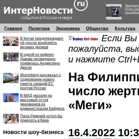
Линднер:
будет пл
российск
Главное
Политика
Экономика
Общество
Культура
Если Вы
В Китае предупреждают
об угрозе конфликта
пожалуйста, вы
великих держав
В одной из кофеен
и нажмите Ctrl+
Львова неожиданно
появилась Анджелина
Джоли
На Филиппи
Bloomberg рассказал о
содержании нового
пакета санкций ЕС
число жерт
против России
В МИД указали на
массовый отток
«Меги»
чиновников из
администрации Байдена
Папа Римский хотел бы
приехать в Киев
16.4.2022 10:
Новости шоу-бизнеса