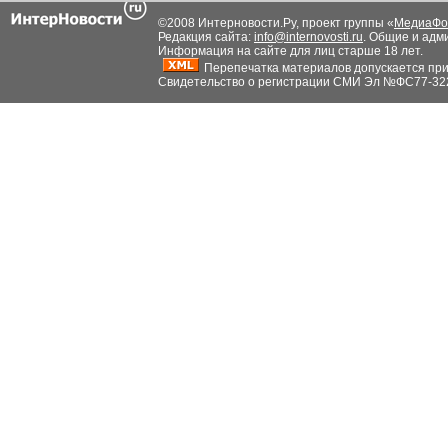
©2008 Интерновости.Ру, проект группы «
МедиаФо
Редакция сайта:
info@internovosti.ru
. Общие и адм
Информация на сайте для лиц старше 18 лет.
Перепечатка материалов допускается при н
Свидетельство о регистрации СМИ Эл №ФС77-32