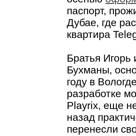
паспорт, прож
Дубае, где ра
квартира Tele
Братья Игорь
Бухманы, осн
году в Вологд
разработке м
Playrix, еще н
назад практи
перенесли сво