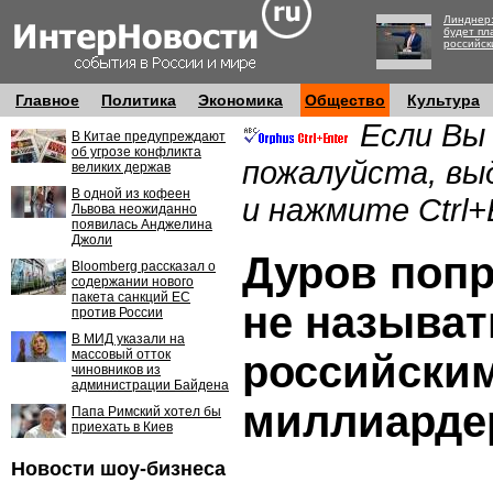
Линднер:
будет пл
российск
Главное
Политика
Экономика
Общество
Культура
Если Вы
В Китае предупреждают
об угрозе конфликта
пожалуйста, вы
великих держав
В одной из кофеен
и нажмите Ctrl+
Львова неожиданно
появилась Анджелина
Джоли
Дуров попр
Bloomberg рассказал о
содержании нового
пакета санкций ЕС
не называт
против России
В МИД указали на
массовый отток
российски
чиновников из
администрации Байдена
миллиарде
Папа Римский хотел бы
приехать в Киев
Новости шоу-бизнеса