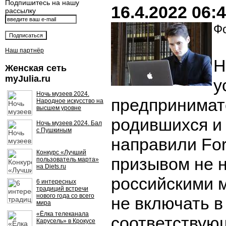
Подпишитесь на нашу
16.4.2022 06:
рассылку
Фо
Наш партнёр
Н
Женская сеть
myJulia.ru
у
Ночь музеев 2024.
предпринимат
Народное искусство на
высшем уровне
родившихся и
Ночь музеев 2024. Бал
с Пушкиным
направили Fo
Конкурс «Лучший
призывом не 
пользователь марта»
на Diets.ru
российскими 
6 интересных
традиций встречи
нового года со всего
не включать в
мира
«Ёлка телеканала
соответствую
Карусель» в Крокусе