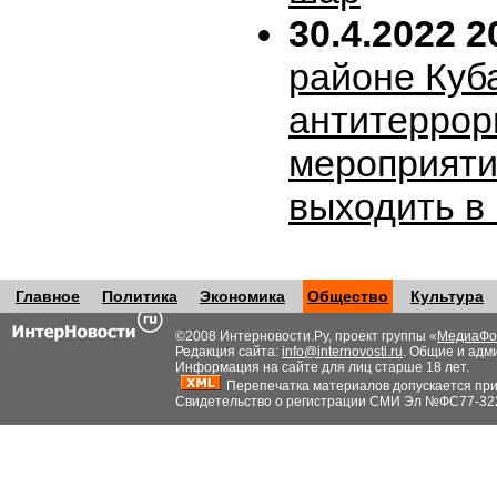
30.4.2022 2
районе Куб
антитеррор
мероприяти
выходить в
Главное
Политика
Экономика
Общество
Культура
©2008 Интерновости.Ру, проект группы «
МедиаФо
Редакция сайта:
info@internovosti.ru
. Общие и адм
Информация на сайте для лиц старше 18 лет.
Перепечатка материалов допускается при н
Свидетельство о регистрации СМИ Эл №ФС77-32