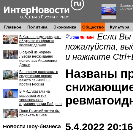
По штату
разруши
Главное
Политика
Экономика
Общество
Культура
Если Вы
В Китае предупреждают
об угрозе конфликта
пожалуйста, вы
великих держав
В одной из кофеен
и нажмите Ctrl+
Львова неожиданно
появилась Анджелина
Джоли
Названы п
Bloomberg рассказал о
содержании нового
пакета санкций ЕС
снижающие
против России
В МИД указали на
массовый отток
ревматоид
чиновников из
администрации Байдена
Папа Римский хотел бы
приехать в Киев
5.4.2022 20:16
Новости шоу-бизнеса