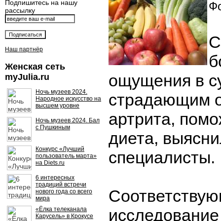
Подпишитесь на нашу
Фо
рассылку
С
Наш партнёр
б
Женская сеть
ощущения в с
myJulia.ru
Ночь музеев 2024.
страдающим о
Народное искусство на
высшем уровне
артрита, помо
Ночь музеев 2024. Бал
с Пушкиным
диета, выясн
Конкурс «Лучший
специалисты.
пользователь марта»
на Diets.ru
6 интересных
традиций встречи
Соответству
нового года со всего
мира
«Ёлка телеканала
исследование
Карусель» в Крокусе