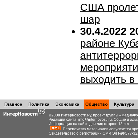
США пролет
шар
30.4.2022 2
районе Куб
антитеррор
мероприяти
выходить в
Главное
Политика
Экономика
Общество
Культура
©2008 Интерновости.Ру, проект группы «
МедиаФо
Редакция сайта:
info@internovosti.ru
. Общие и адм
Информация на сайте для лиц старше 18 лет.
Перепечатка материалов допускается при н
Свидетельство о регистрации СМИ Эл №ФС77-32