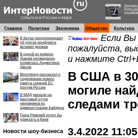
Линднер:
будет пл
российск
Главное
Политика
Экономика
Общество
Культура
Если Вы
В Китае предупреждают
об угрозе конфликта
пожалуйста, вы
великих держав
В одной из кофеен
и нажмите Ctrl+
Львова неожиданно
появилась Анджелина
Джоли
В США в 30
Bloomberg рассказал о
содержании нового
пакета санкций ЕС
могиле най
против России
В МИД указали на
массовый отток
следами т
чиновников из
администрации Байдена
Папа Римский хотел бы
приехать в Киев
3.4.2022 11:05
Новости шоу-бизнеса