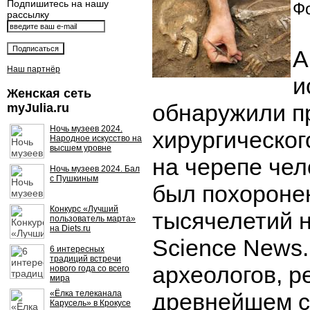
Подпишитесь на нашу
Фо
рассылку
А
Наш партнёр
и
Женская сеть
обнаружили п
myJulia.ru
Ночь музеев 2024.
хирургическо
Народное искусство на
высшем уровне
на черепе чел
Ночь музеев 2024. Бал
с Пушкиным
был похоронен
Конкурс «Лучший
тысячелетий 
пользователь марта»
на Diets.ru
Science News
6 интересных
традиций встречи
археологов, р
нового года со всего
мира
«Ёлка телеканала
древнейшем с
Карусель» в Крокусе