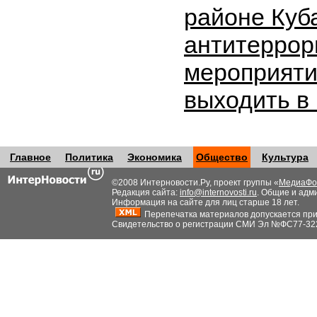
районе Куб
антитеррор
мероприяти
выходить в
Главное
Политика
Экономика
Общество
Культура
©2008 Интерновости.Ру, проект группы «
МедиаФо
Редакция сайта:
info@internovosti.ru
. Общие и адм
Информация на сайте для лиц старше 18 лет.
Перепечатка материалов допускается при н
Свидетельство о регистрации СМИ Эл №ФС77-32