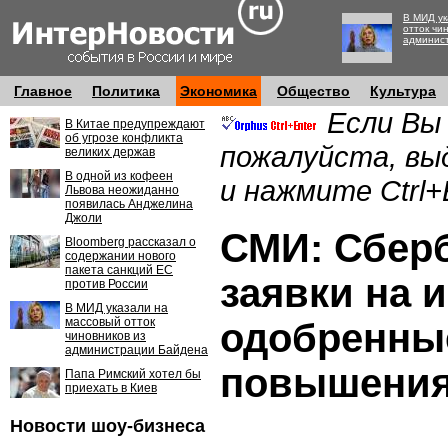
В МИД ук
отток чи
админис
Главное
Политика
Экономика
Общество
Культура
Если Вы
В Китае предупреждают
об угрозе конфликта
пожалуйста, вы
великих держав
В одной из кофеен
и нажмите Ctrl+
Львова неожиданно
появилась Анджелина
Джоли
СМИ: Сбер
Bloomberg рассказал о
содержании нового
пакета санкций ЕС
заявки на и
против России
В МИД указали на
массовый отток
одобренны
чиновников из
администрации Байдена
повышения
Папа Римский хотел бы
приехать в Киев
Новости шоу-бизнеса