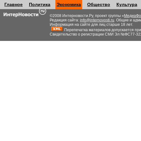
Главное
Политика
Экономика
Общество
Культура
©2008 Интерновости.Ру, проект группы «
МедиаФо
Редакция сайта:
info@internovosti.ru
. Общие и адм
Информация на сайте для лиц старше 18 лет.
Перепечатка материалов допускается при н
Свидетельство о регистрации СМИ Эл №ФС77-32