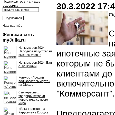
Подпишитесь на нашу
30.3.2022 17:
рассылку
Фо
Наш партнёр
С
Женская сеть
myJulia.ru
н
Ночь музеев 2024.
ипотечные зая
Народное искусство на
высшем уровне
которым не б
Ночь музеев 2024. Бал
с Пушкиным
клиентами до 
Конкурс «Лучший
включительно
пользователь марта»
на Diets.ru
"Коммерсант".
6 интересных
традиций встречи
нового года со всего
мира
«Ёлка телеканала
Предполагаетс
Карусель» в Крокусе