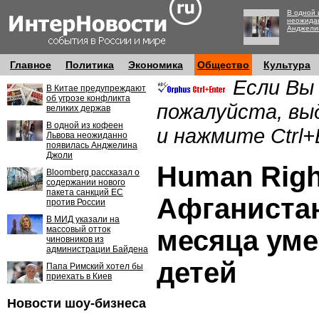
В одной 
неожида
Анджели
Главное
Политика
Экономика
Общество
Культура
Если Вы
В Китае предупреждают
об угрозе конфликта
пожалуйста, вы
великих держав
В одной из кофеен
и нажмите Ctrl+
Львова неожиданно
появилась Анджелина
Джоли
Human Righ
Bloomberg рассказал о
содержании нового
пакета санкций ЕС
Афганистан
против России
В МИД указали на
массовый отток
месяца уме
чиновников из
администрации Байдена
детей
Папа Римский хотел бы
приехать в Киев
Новости шоу-бизнеса