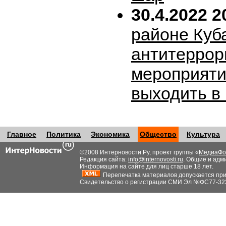
30.4.2022 2
районе Куб
антитеррор
мероприяти
выходить в
Главное
Политика
Экономика
Общество
Культура
©2008 Интерновости.Ру, проект группы «
МедиаФо
Редакция сайта:
info@internovosti.ru
. Общие и адм
Информация на сайте для лиц старше 18 лет.
Перепечатка материалов допускается при н
Свидетельство о регистрации СМИ Эл №ФС77-32