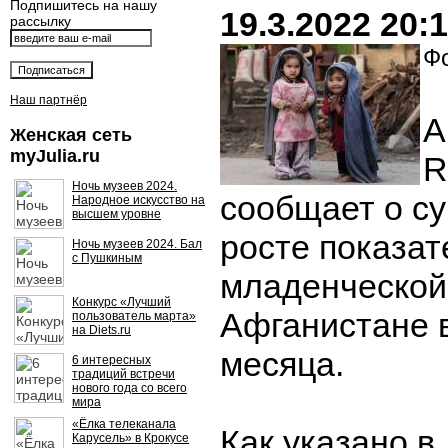
Подпишитесь на нашу
19.3.2022 20:
рассылку
Фо
Наш партнёр
А
Женская сеть
myJulia.ru
R
Ночь музеев 2024.
сообщает о с
Народное искусство на
высшем уровне
росте показат
Ночь музеев 2024. Бал
с Пушкиным
младенческой
Конкурс «Лучший
Афганистане 
пользователь марта»
на Diets.ru
месяца.
6 интересных
традиций встречи
нового года со всего
мира
«Ёлка телеканала
Как указано в
Карусель» в Крокусе