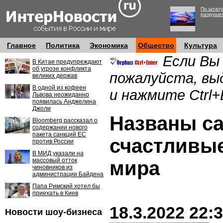
По штату
разруши
Главное
Политика
Экономика
Общество
Культура
Если Вы
В Китае предупреждают
об угрозе конфликта
пожалуйста, вы
великих держав
В одной из кофеен
и нажмите Ctrl+
Львова неожиданно
появилась Анджелина
Джоли
Названы с
Bloomberg рассказал о
содержании нового
пакета санкций ЕС
счастливы
против России
В МИД указали на
массовый отток
мира
чиновников из
администрации Байдена
Папа Римский хотел бы
приехать в Киев
18.3.2022 22:
Новости шоу-бизнеса