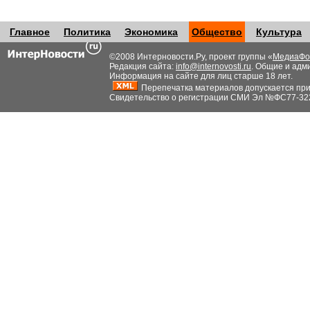
Главное
Политика
Экономика
Общество
Культура
©2008 Интерновости.Ру, проект группы «
МедиаФо
Редакция сайта:
info@internovosti.ru
. Общие и адм
Информация на сайте для лиц старше 18 лет.
Перепечатка материалов допускается при н
Свидетельство о регистрации СМИ Эл №ФС77-32