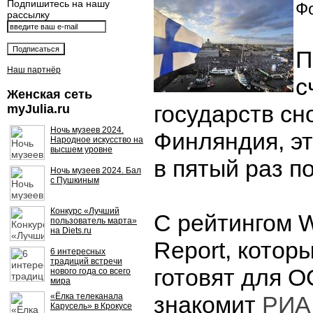
Подпишитесь на нашу
Фо
рассылку
П
Наш партнёр
с
Женская сеть
государств сн
myJulia.ru
Ночь музеев 2024.
Финляндия, эт
Народное искусство на
высшем уровне
в пятый раз п
Ночь музеев 2024. Бал
с Пушкиным
Конкурс «Лучший
С рейтингом W
пользователь марта»
на Diets.ru
Report, котор
6 интересных
традиций встречи
готовят для О
нового года со всего
мира
«Ёлка телеканала
знакомит
РИА
Карусель» в Крокусе