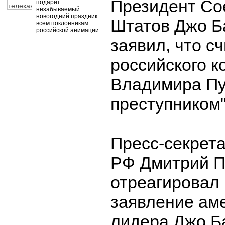
Президент Со
подарит
незабываемый
новогодний праздник
Штатов Джо Б
всем поклонникам
российской анимации
заявил, что с
российского к
Владимира Пу
преступником"
Пресс-секрет
РФ Дмитрий П
отреагировал
заявление ам
лидера Джо Б