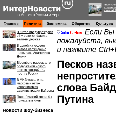
Bloomber
содержан
санкций 
Главное
Политика
Экономика
Общество
Культура
Если Вы
В Китае предупреждают
об угрозе конфликта
пожалуйста, вы
великих держав
В одной из кофеен
и нажмите Ctrl+
Львова неожиданно
появилась Анджелина
Джоли
Песков наз
Bloomberg рассказал о
содержании нового
пакета санкций ЕС
непростит
против России
В МИД указали на
массовый отток
слова Байд
чиновников из
администрации Байдена
Путина
Папа Римский хотел бы
приехать в Киев
Новости шоу-бизнеса