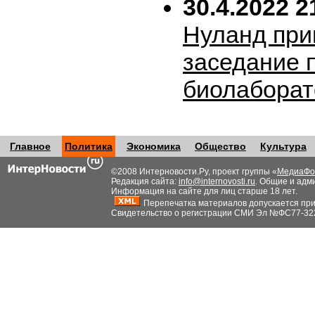
30.4.2022 2
Нуланд при
заседание 
биолабора
Главное
Политика
Экономика
Общество
Культура
©2008 Интерновости.Ру, проект группы «
МедиаФо
Редакция сайта:
info@internovosti.ru
. Общие и адм
Информация на сайте для лиц старше 18 лет.
Перепечатка материалов допускается при н
Свидетельство о регистрации СМИ Эл №ФС77-32