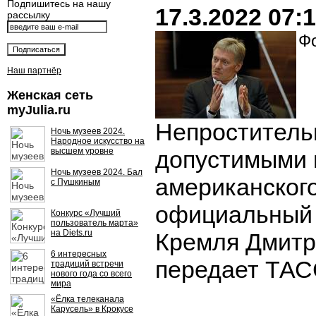
Подпишитесь на нашу
17.3.2022 07:
рассылку
Фо
Наш партнёр
Женская сеть
myJulia.ru
Непроститель
Ночь музеев 2024.
Народное искусство на
высшем уровне
допустимыми 
Ночь музеев 2024. Бал
американског
с Пушкиным
официальный 
Конкурс «Лучший
пользователь марта»
на Diets.ru
Кремля Дмитр
6 интересных
передает ТАС
традиций встречи
нового года со всего
мира
«Ёлка телеканала
Карусель» в Крокусе