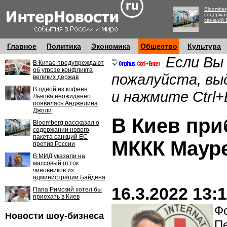
Bloomber
содержан
санкций 
Главное
Политика
Экономика
Общество
Культура
Если Вы
В Китае предупреждают
об угрозе конфликта
пожалуйста, вы
великих держав
В одной из кофеен
и нажмите Ctrl+
Львова неожиданно
появилась Анджелина
Джоли
В Киев при
Bloomberg рассказал о
содержании нового
пакета санкций ЕС
МККК Маур
против России
В МИД указали на
массовый отток
чиновников из
администрации Байдена
16.3.2022 13:
Папа Римский хотел бы
приехать в Киев
Фо
Новости шоу-бизнеса
П