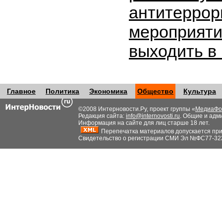
антитеррор
мероприяти
выходить в
Главное
Политика
Экономика
Общество
Культура
©2008 Интерновости.Ру, проект группы «
МедиаФо
Редакция сайта:
info@internovosti.ru
. Общие и адм
Информация на сайте для лиц старше 18 лет.
Перепечатка материалов допускается при н
Свидетельство о регистрации СМИ Эл №ФС77-32