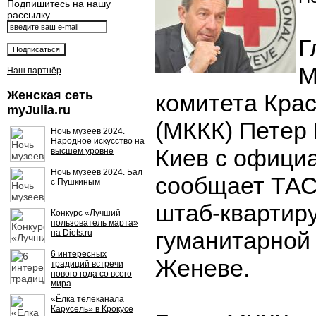
Подпишитесь на нашу
рассылку
Г
М
Наш партнёр
Женская сеть
комитета Крас
myJulia.ru
(МККК) Петер
Ночь музеев 2024.
Народное искусство на
Киев с офици
высшем уровне
Ночь музеев 2024. Бал
сообщает ТАС
с Пушкиным
штаб-квартиру
Конкурс «Лучший
пользователь марта»
гуманитарной 
на Diets.ru
6 интересных
Женеве.
традиций встречи
нового года со всего
мира
«Ёлка телеканала
Карусель» в Крокусе