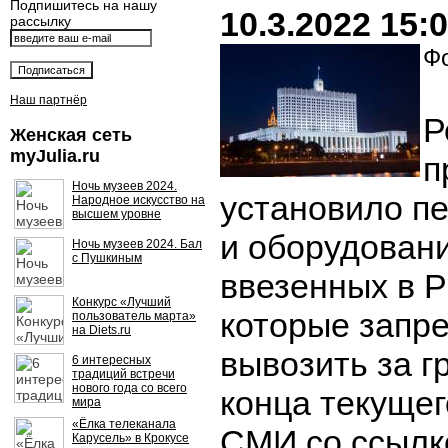
Подпишитесь на нашу
10.3.2022 15:
рассылку
Фо
Наш партнёр
Р
Женская сеть
myJulia.ru
п
Ночь музеев 2024.
установило п
Народное искусство на
высшем уровне
и оборудовани
Ночь музеев 2024. Бал
с Пушкиным
ввезенных в Р
Конкурс «Лучший
которые запр
пользователь марта»
на Diets.ru
вывозить за г
6 интересных
традиций встречи
нового года со всего
конца текущег
мира
«Ёлка телеканала
СМИ со ссылко
Карусель» в Крокусе