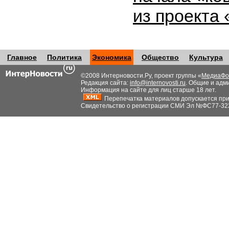
из проекта
Главное
Политика
Экономика
Общество
Культура
©2008 Интерновости.Ру, проект группы «
МедиаФо
Редакция сайта:
info@internovosti.ru
. Общие и адм
Информация на сайте для лиц старше 18 лет.
Перепечатка материалов допускается при н
Свидетельство о регистрации СМИ Эл №ФС77-32