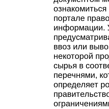
ознакомиться
портале прав
информации. 
предусматрива
ввоз или выво
некоторой про
сырья в соотв
перечнями, к
определяет р
правительств
ограничениям