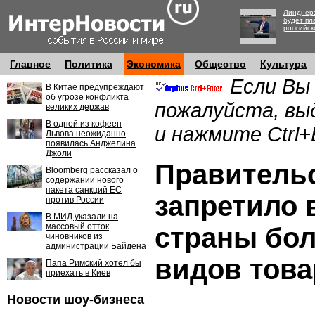
Линднер:
будет пл
российск
Главное
Политика
Экономика
Общество
Культура
Если Вы
В Китае предупреждают
об угрозе конфликта
пожалуйста, вы
великих держав
В одной из кофеен
и нажмите Ctrl+
Львова неожиданно
появилась Анджелина
Джоли
Правитель
Bloomberg рассказал о
содержании нового
пакета санкций ЕС
запретило 
против России
В МИД указали на
массовый отток
страны бол
чиновников из
администрации Байдена
видов тов
Папа Римский хотел бы
приехать в Киев
Новости шоу-бизнеса