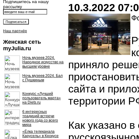
Подпишитесь на нашу
10.3.2022 07:
рассылку
Фо
Наш партнёр
Р
Женская сеть
myJulia.ru
к
Ночь музеев 2024.
приняло реше
Народное искусство на
высшем уровне
приостановить
Ночь музеев 2024. Бал
с Пушкиным
сайта и прило
Конкурс «Лучший
территории Р
пользователь марта»
на Diets.ru
6 интересных
традиций встречи
нового года со всего
Как указано в
мира
«Ёлка телеканала
русскоязычно
Карусель» в Крокусе