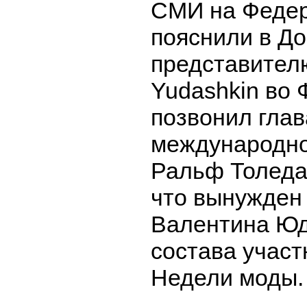
СМИ на Федер
пояснили в Д
представителю
Yudashkin во
позвонил глав
международно
Ральф Толеда
что вынужден
Валентина Юд
состава участ
Недели моды.