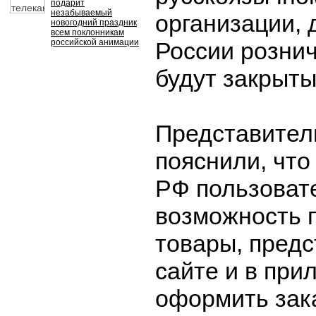
подарит
незабываемый
организации,
новогодний праздник
всем поклонникам
российской анимации
России розни
будут закрыты
Представител
пояснили, чт
РФ пользоват
возможность 
товары, пред
сайте и в при
оформить зак