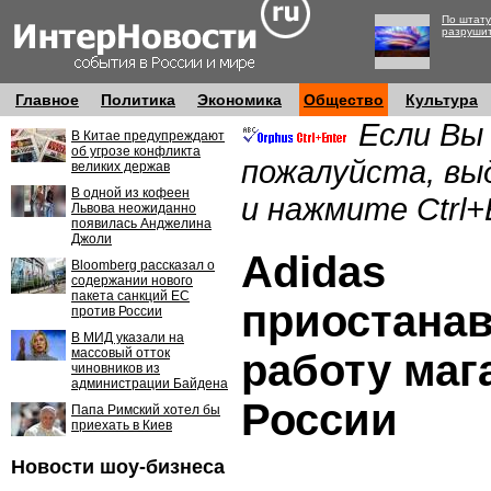
По штату
разруши
Главное
Политика
Экономика
Общество
Культура
Если Вы
В Китае предупреждают
об угрозе конфликта
пожалуйста, вы
великих держав
В одной из кофеен
и нажмите Ctrl+
Львова неожиданно
появилась Анджелина
Джоли
Adidas
Bloomberg рассказал о
содержании нового
пакета санкций ЕС
приостана
против России
В МИД указали на
массовый отток
работу маг
чиновников из
администрации Байдена
России
Папа Римский хотел бы
приехать в Киев
Новости шоу-бизнеса