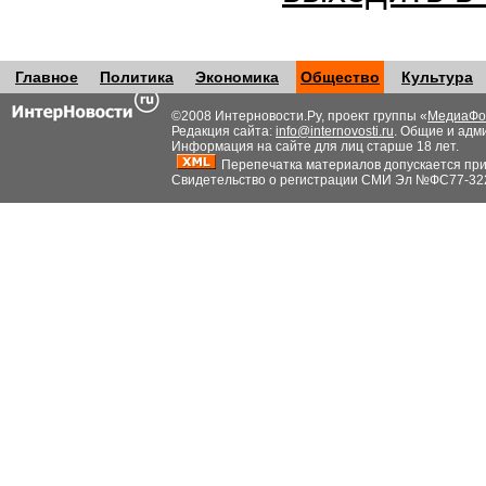
Главное
Политика
Экономика
Общество
Культура
©2008 Интерновости.Ру, проект группы «
МедиаФо
Редакция сайта:
info@internovosti.ru
. Общие и адм
Информация на сайте для лиц старше 18 лет.
Перепечатка материалов допускается при н
Свидетельство о регистрации СМИ Эл №ФС77-32