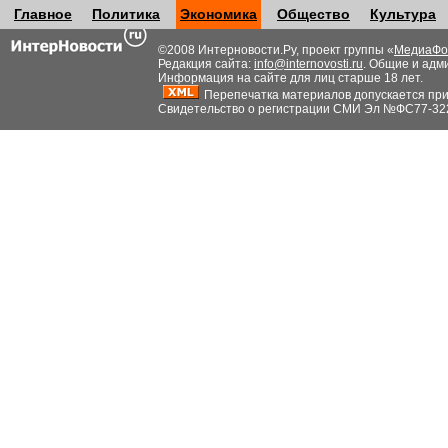
Главное
Политика
Экономика
Общество
Культура
©2008 Интерновости.Ру, проект группы «
МедиаФо
Редакция сайта:
info@internovosti.ru
. Общие и адм
Информация на сайте для лиц старше 18 лет.
Перепечатка материалов допускается при н
Свидетельство о регистрации СМИ Эл №ФС77-32