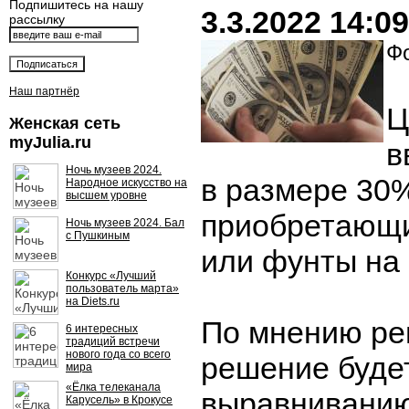
Подпишитесь на нашу
3.3.2022 14:09
рассылку
Фо
Наш партнёр
Ц
Женская сеть
myJulia.ru
в
Ночь музеев 2024.
в размере 30
Народное искусство на
высшем уровне
приобретающи
Ночь музеев 2024. Бал
с Пушкиным
или фунты на
Конкурс «Лучший
пользователь марта»
на Diets.ru
По мнению рег
6 интересных
традиций встречи
нового года со всего
решение буде
мира
«Ёлка телеканала
выравниванию
Карусель» в Крокусе