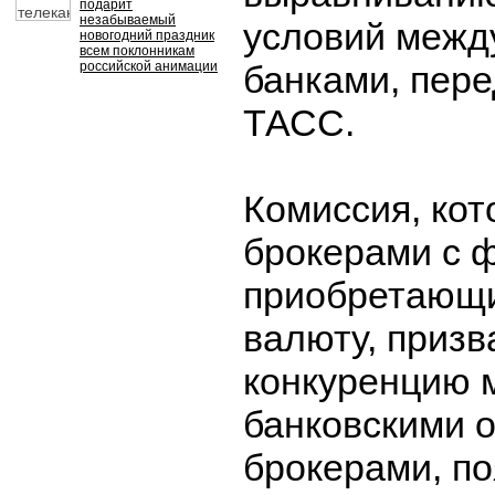
подарит
незабываемый
условий межд
новогодний праздник
всем поклонникам
российской анимации
банками, пере
ТАСС.
Комиссия, кот
брокерами с 
приобретающи
валюту, приз
конкуренцию 
банковскими 
брокерами, по