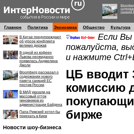
Bloomber
содержан
санкций 
Главное
Политика
Экономика
Общество
Культура
Если Вы
В Китае предупреждают
об угрозе конфликта
пожалуйста, вы
великих держав
В одной из кофеен
и нажмите Ctrl+
Львова неожиданно
появилась Анджелина
Джоли
ЦБ вводит
Bloomberg рассказал о
содержании нового
пакета санкций ЕС
комиссию 
против России
В МИД указали на
массовый отток
покупающи
чиновников из
администрации Байдена
бирже
Папа Римский хотел бы
приехать в Киев
Новости шоу-бизнеса