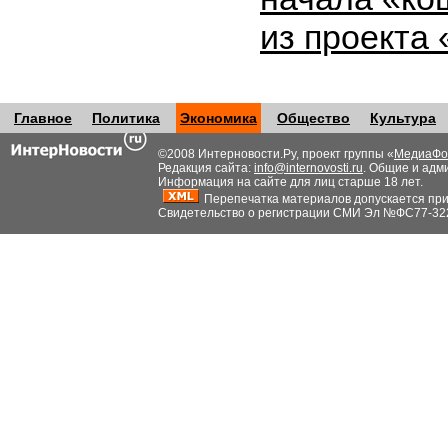
из проекта
Главное
Политика
Экономика
Общество
Культура
©2008 Интерновости.Ру, проект группы «
МедиаФо
Редакция сайта:
info@internovosti.ru
. Общие и адм
Информация на сайте для лиц старше 18 лет.
Перепечатка материалов допускается при н
Свидетельство о регистрации СМИ Эл №ФС77-32