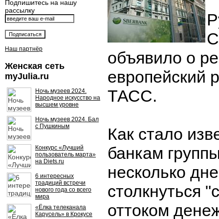
Подпишитесь на нашу
рассылку
Р
С
Наш партнёр
объявило о р
Женская сеть
европейский р
myJulia.ru
ТАСС.
Ночь музеев 2024.
Народное искусство на
высшем уровне
Ночь музеев 2024. Бал
с Пушкиным
Как стало изв
банкам группы
Конкурс «Лучший
пользователь марта»
на Diets.ru
несколько дн
6 интересных
традиций встречи
столкнуться 
нового года со всего
мира
оттоком денеж
«Ёлка телеканала
Карусель» в Крокусе