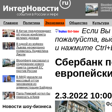
Bloomber
содержан
санкций 
Главное
Политика
Экономика
Общество
Культура
Если Вы
В Китае предупреждают
об угрозе конфликта
пожалуйста, вы
великих держав
В одной из кофеен
и нажмите Ctrl+
Львова неожиданно
появилась Анджелина
Джоли
Сбербанк п
Bloomberg рассказал о
содержании нового
пакета санкций ЕС
европейск
против России
В МИД указали на
массовый отток
чиновников из
администрации Байдена
2.3.2022 10:00
Папа Римский хотел бы
приехать в Киев
Фо
Новости шоу-бизнеса