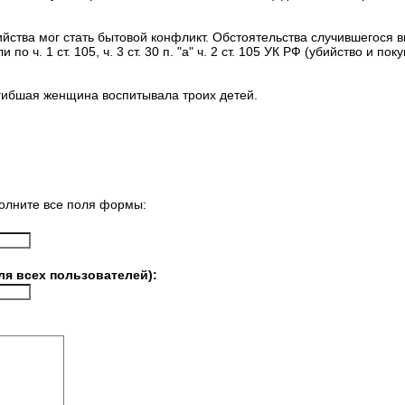
ийства мог стать бытовой конфликт. Обстоятельства случившегося 
по ч. 1 ст. 105, ч. 3 ст. 30 п. "а" ч. 2 ст. 105 УК РФ (убийство и по
гибшая женщина воспитывала троих детей.
олните все поля формы:
ля всех пользователей):