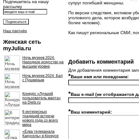
Подпишитесь на нашу
супруг погибшей женщины.
рассылку
По версии следствия, мотивом уб
уголовного дела, которое возбудили 
более человек).
Наш партнёр
Как пишут региональные СМИ, по
Женская сеть
myJulia.ru
Ночь музеев 2024.
Добавить комментарий
Народное искусство на
высшем уровне
Для добавления комментария зап
*
Ночь музеев 2024. Бал
Ваше имя или псевдоним:
с Пушкиным
*
Конкурс «Лучший
Ваш e-mail (не отображается д
пользователь марта»
на Diets.ru
*
6 интересных
Ваш комментарий:
традиций встречи
нового года со всего
мира
«Ёлка телеканала
Карусель» в Крокусе