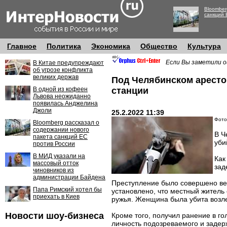
Bloomber
санкций 
Главное
Политика
Экономика
Общество
Культура
Если Вы заметили о
В Китае предупреждают
об угрозе конфликта
великих держав
Под Челябинском аресто
В одной из кофеен
станции
Львова неожиданно
появилась Анджелина
Джоли
25.2.2022 11:39
Фото
Bloomberg рассказал о
содержании нового
В Ч
пакета санкций ЕС
уби
против России
В МИД указали на
Как
массовый отток
зад
чиновников из
администрации Байдена
Преступление было совершено веч
Папа Римский хотел бы
установлено, что местный житель
приехать в Киев
ружья. Женщина была убита возле
Новости шоу-бизнеса
Кроме того, получил ранение в г
личность подозреваемого и задер