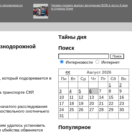
к чиновников из
Назван размер выплат ветеранам ВОВ в честь 9 мая
в странах Азии
Тайны дня
езнодорожной
Поиск
Интерновости
Интернет
<<
Август 2026
, который подозревается в
Пн
Вт
Ср
Чт
Пт
Сб
Вс
1
2
3
4
5
6
7
8
9
 транспорте СКР,
10
11
12
13
14
15
16
17
18
19
20
21
22
23
начатого расследования
24
25
26
27
28
29
30
коствольного охотничьего
31
ким удалось установить
Популярное
и убийства обвиняется