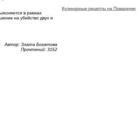
Кулинарные рецепты на Поваренке
выясняются в рамках
кушение на убийство двух и
Автор: Злата Богатова
Прочтений: 3152