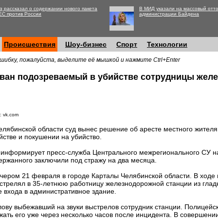
g рассказал о содержании нового пакета
В МИД указали на массовый отто
ЕС против России
администрации Байдена
Происшествия
Шоу-бизнес
Спорт
Технологии
шибку, пожалуйста, выделите её мышкой и нажмите Ctrl+Enter
ван подозреваемый в убийстве сотрудницы жел
: vk.com
елябинской области суд вынес решение об аресте местного жителя
йстве и покушении на убийство.
 информирует пресс-служба Центрального межрегионального СУ на
ержанного заключили под стражу на два месяца.
ером 21 февраля в городе Карталы Челябинской области. В ходе 
 стрелял в 35-летнюю работницу железнодорожной станции из глад
 входа в административное здание.
олову выбежавший на звуки выстрелов сотрудник станции. Полицейс
жать его уже через несколько часов после инцидента. В совершени