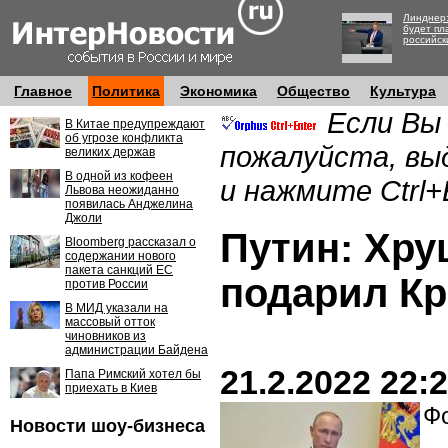
Линднер:
будет пл
российск
Главное
Политика
Экономика
Общество
Культура
Если Вы
В Китае предупреждают
об угрозе конфликта
пожалуйста, вы
великих держав
В одной из кофеен
и нажмите Ctrl+
Львова неожиданно
появилась Анджелина
Джоли
Путин: Хру
Bloomberg рассказал о
содержании нового
пакета санкций ЕС
подарил К
против России
В МИД указали на
массовый отток
чиновников из
администрации Байдена
21.2.2022 22:
Папа Римский хотел бы
приехать в Киев
Фо
Новости шоу-бизнеса