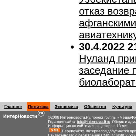
отказ возв
афганскими
авиатехник
30.4.2022 2
Нуланд при
заседание 
биолабора
Главное
Политика
Экономика
Общество
Культура
©2008 Интерновости.Ру, проект группы «
МедиаФо
Редакция сайта:
info@internovosti.ru
. Общие и адм
Информация на сайте для лиц старше 18 лет.
Перепечатка материалов допускается при н
Свидетельство о регистрации СМИ Эл №ФС77-32