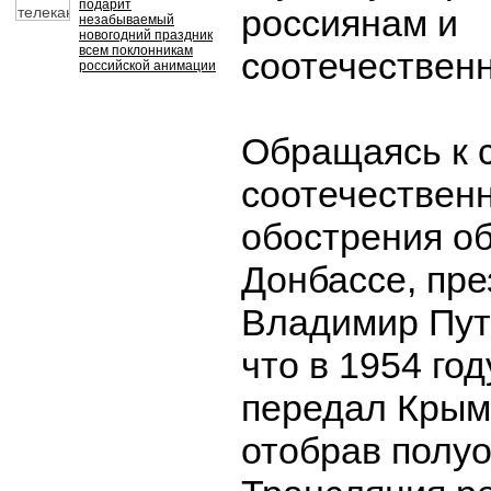
подарит
россиянам и
незабываемый
новогодний праздник
всем поклонникам
соотечествен
российской анимации
Обращаясь к 
соотечествен
обострения об
Донбассе, пр
Владимир Пути
что в 1954 го
передал Крым
отобрав полуо