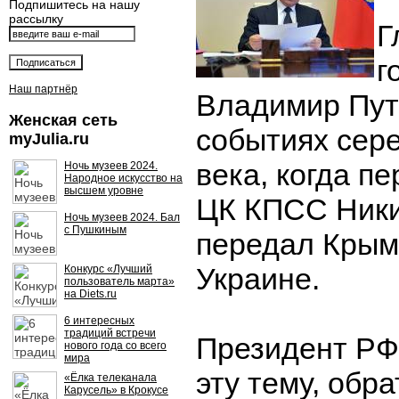
Подпишитесь на нашу
рассылку
Г
г
Наш партнёр
Владимир Пут
Женская сеть
событиях сер
myJulia.ru
века, когда п
Ночь музеев 2024.
Народное искусство на
высшем уровне
ЦК КПСС Ник
Ночь музеев 2024. Бал
с Пушкиным
передал Крым
Украине.
Конкурс «Лучший
пользователь марта»
на Diets.ru
6 интересных
традиций встречи
Президент РФ
нового года со всего
мира
эту тему, обр
«Ёлка телеканала
Карусель» в Крокусе