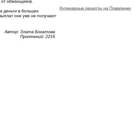
а от обманщиков.
Кулинарные рецепты на Поваренке
м деньги в больших
выплат они уже не получают
Автор: Злата Богатова
Прочтений: 2215