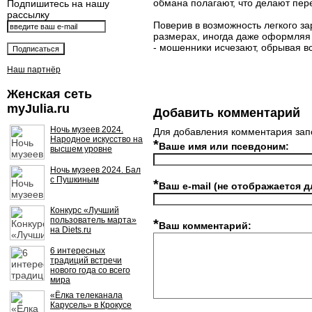
обмана полагают, что делают пере
Подпишитесь на нашу
рассылку
Поверив в возможность легкого з
размерах, иногда даже оформляя 
- мошенники исчезают, обрывая вс
Наш партнёр
Женская сеть
myJulia.ru
Добавить комментарий
Ночь музеев 2024.
Для добавления комментария зап
Народное искусство на
*
Ваше имя или псевдоним:
высшем уровне
Ночь музеев 2024. Бал
с Пушкиным
*
Ваш e-mail (не отображается д
Конкурс «Лучший
пользователь марта»
*
Ваш комментарий:
на Diets.ru
6 интересных
традиций встречи
нового года со всего
мира
«Ёлка телеканала
Карусель» в Крокусе