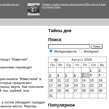
к чиновников из
Назван размер выплат ветеранам ВОВ в честь 9 мая
в странах Азии
Тайны дня
Поиск
Интерновости
Интернет
пишут "Известия".
<<
Август 2026
Пн
Вт
Ср
Чт
Пт
Сб
Вс
мошенники переводят
1
2
3
4
5
6
7
8
9
ассказали "Известиям" в
10
11
12
13
14
15
16
которые предлагают
17
18
19
20
21
22
23
льных жертв. Как пояснили
 тыс. рублей, они
24
25
26
27
28
29
30
31
 а потом убеждают граждан
Популярное
казанное место. Жертвы