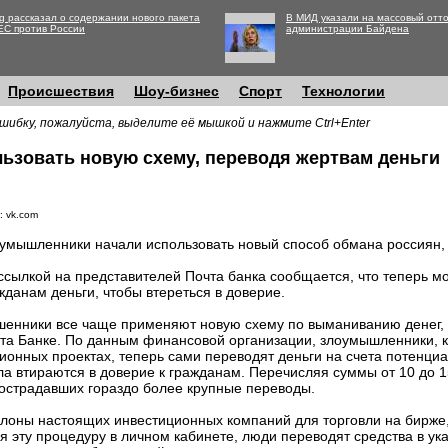
g рассказал о содержании нового пакета
В МИД указали на массовый отто
ЕС против России
администрации Байдена
Происшествия
Шоу-бизнес
Спорт
Технологии
шибку, пожалуйста, выделите её мышкой и нажмите Ctrl+Enter
ьзовать новую схему, переводя жертвам деньги
: vk.com
умышленники начали использовать новый способ обмана россиян, 
ссылкой на представителей Почта банка сообщается, что теперь 
жданам деньги, чтобы втереться в доверие.
енники все чаще применяют новую схему по выманиванию денег, р
та Банке. По данным финансовой организации, злоумышленники, 
ионных проектах, теперь сами переводят деньги на счета потенциа
а втираются в доверие к гражданам. Перечисляя суммы от 10 до 15
острадавших гораздо более крупные переводы.
лоны настоящих инвестиционных компаний для торговли на бирже,
я эту процедуру в личном кабинете, люди переводят средства в у