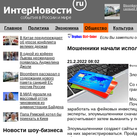
Bloomber
санкций 
Главное
Политика
Экономика
Общество
Культура
Если Вы заметили о
В Китае предупреждают
об угрозе конфликта
великих держав
Мошенники начали испол
В одной из кофеен
Львова неожиданно
21.2.2022 08:02
появилась Анджелина
Фото
Джоли
Bloomberg рассказал о
Зло
содержании нового
пакета санкций ЕС
Со 
против России
гра
В МИД указали на
массовый отток
Мош
чиновников из
Поч
администрации Байдена
заработать на фейковых инвестиц
эксперты, злоумышленники сначал
Папа Римский хотел бы
рассчитывают затем выманить у п
приехать в Киев
Злоумышленники создают сайты-к
Новости шоу-бизнеса
на них зарегистрироваться. Пройд