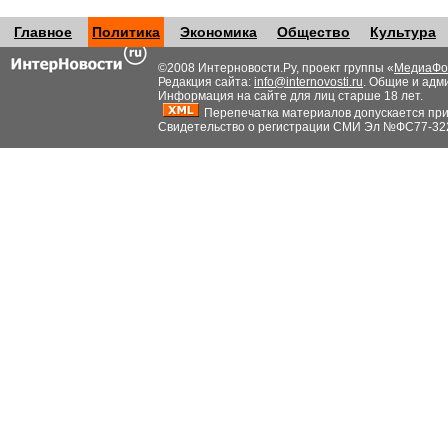
Главное
Политика
Экономика
Общество
Культура
©2008 Интерновости.Ру, проект группы «
МедиаФо
Редакция сайта:
info@internovosti.ru
. Общие и адм
Информация на сайте для лиц старше 18 лет.
Перепечатка материалов допускается при н
Свидетельство о регистрации СМИ Эл №ФС77-32