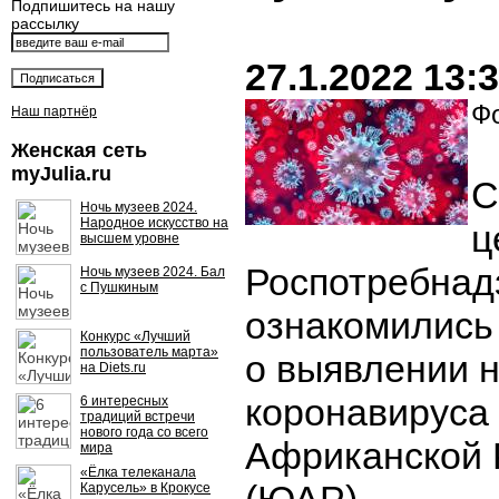
Подпишитесь на нашу
рассылку
27.1.2022 13:
Фо
Наш партнёр
Женская сеть
myJulia.ru
С
Ночь музеев 2024.
Народное искусство на
ц
высшем уровне
Роспотребнад
Ночь музеев 2024. Бал
с Пушкиным
ознакомились
Конкурс «Лучший
пользователь марта»
о выявлении н
на Diets.ru
коронавируса
6 интересных
традиций встречи
нового года со всего
Африканской 
мира
«Ёлка телеканала
Карусель» в Крокусе