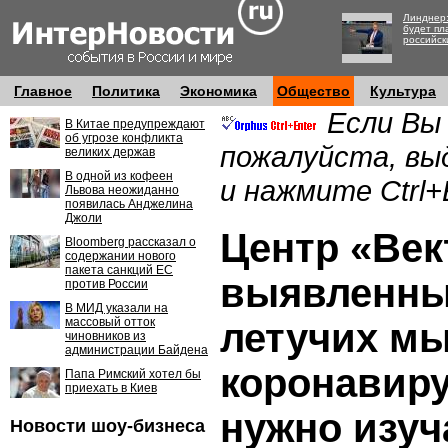
Линднер:
будет пл
российск
Главное
Политика
Экономика
Общество
Культура
Если Вы
В Китае предупреждают
об угрозе конфликта
пожалуйста, вы
великих держав
В одной из кофеен
и нажмите Ctrl+
Львова неожиданно
появилась Анджелина
Джоли
Центр «Век
Bloomberg рассказал о
содержании нового
пакета санкций ЕС
выявленны
против России
В МИД указали на
массовый отток
летучих м
чиновников из
администрации Байдена
коронавир
Папа Римский хотел бы
приехать в Киев
нужно изуч
Новости шоу-бизнеса