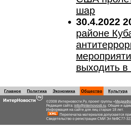
шар
30.4.2022 2
районе Куб
антитеррор
мероприяти
выходить в
Главное
Политика
Экономика
Общество
Культура
©2008 Интерновости.Ру, проект группы «
МедиаФо
Редакция сайта:
info@internovosti.ru
. Общие и адм
Информация на сайте для лиц старше 18 лет.
Перепечатка материалов допускается при н
Свидетельство о регистрации СМИ Эл №ФС77-32