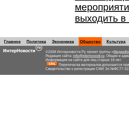
мероприяти
выходить в
Главное
Политика
Экономика
Общество
Культура
©2008 Интерновости.Ру, проект группы «
МедиаФо
Редакция сайта:
info@internovosti.ru
. Общие и адм
Информация на сайте для лиц старше 18 лет.
Перепечатка материалов допускается при н
Свидетельство о регистрации СМИ Эл №ФС77-32