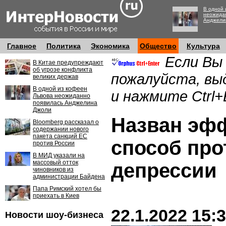
В одной 
неожида
Анджели
Главное
Политика
Экономика
Общество
Культура
Если Вы
В Китае предупреждают
об угрозе конфликта
пожалуйста, вы
великих держав
В одной из кофеен
и нажмите Ctrl+
Львова неожиданно
появилась Анджелина
Джоли
Назван эф
Bloomberg рассказал о
содержании нового
пакета санкций ЕС
способ про
против России
В МИД указали на
массовый отток
депрессии
чиновников из
администрации Байдена
Папа Римский хотел бы
приехать в Киев
22.1.2022 15:
Новости шоу-бизнеса