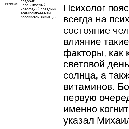
подарит
Психолог пояс
незабываемый
новогодний праздник
всем поклонникам
всегда на пси
российской анимации
состояние че
влияние таки
факторы, как 
световой день
солнца, а так
витаминов. Бо
первую очеред
именно когни
указал Михаи