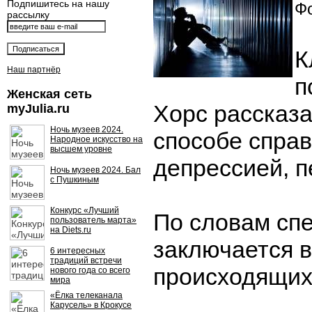
Подпишитесь на нашу
Фо
рассылку
К
Наш партнёр
п
Женская сеть
Хорс рассказ
myJulia.ru
Ночь музеев 2024.
способе справ
Народное искусство на
высшем уровне
депрессией, п
Ночь музеев 2024. Бал
с Пушкиным
Конкурс «Лучший
По словам спе
пользователь марта»
на Diets.ru
заключается в
6 интересных
традиций встречи
происходящих
нового года со всего
мира
«Ёлка телеканала
Карусель» в Крокусе