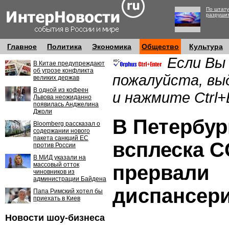
По штату
разруши
Главное
Политика
Экономика
Общество
Культура
Если Вы
В Китае предупреждают
об угрозе конфликта
пожалуйста, вы
великих держав
В одной из кофеен
и нажмите Ctrl+
Львова неожиданно
появилась Анджелина
Джоли
В Петербур
Bloomberg рассказал о
содержании нового
пакета санкций ЕС
всплеска C
против России
В МИД указали на
массовый отток
прервали
чиновников из
администрации Байдена
диспансер
Папа Римский хотел бы
приехать в Киев
Новости шоу-бизнеса