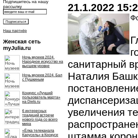
Подпишитесь на нашу
21.1.2022 15:
рассылку
Фо
Наш партнёр
Г
Женская сеть
myJulia.ru
г
Ночь музеев 2024.
санитарный в
Народное искусство на
высшем уровне
Наталия Башк
Ночь музеев 2024. Бал
с Пушкиным
постановлени
Конкурс «Лучший
диспансеризац
пользователь марта»
на Diets.ru
увеличения т
6 интересных
традиций встречи
нового года со всего
распростране
мира
«Ёлка телеканала
штамма корон
Карусель» в Крокусе