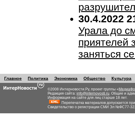
разрушител
30.4.2022 2
Урала до с
приятелей 
заняться с
Главное
Политика
Экономика
Общество
Культура
©2008 Интерновости.Ру, проект группы «
МедиаФо
Редакция сайта:
info@internovosti.ru
. Общие и адм
Информация на сайте для лиц старше 18 лет.
Перепечатка материалов допускается при н
Свидетельство о регистрации СМИ Эл №ФС77-32