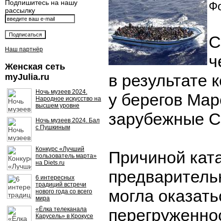
Подпишитесь на нашу
Фо
рассылку
С
Наш партнёр
ч
Женская сеть
в результате 
myJulia.ru
Ночь музеев 2024.
у берегов Мар
Народное искусство на
высшем уровне
зарубежные 
Ночь музеев 2024. Бал
с Пушкиным
Конкурс «Лучший
Причиной кат
пользователь марта»
на Diets.ru
предваритель
6 интересных
традиций встречи
могла оказать
нового года со всего
мира
«Ёлка телеканала
перегруженнос
Карусель» в Крокусе