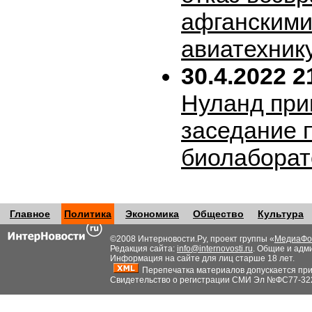
афганскими
авиатехник
30.4.2022 2
Нуланд при
заседание 
биолабора
Главное
Политика
Экономика
Общество
Культура
©2008 Интерновости.Ру, проект группы «
МедиаФо
Редакция сайта:
info@internovosti.ru
. Общие и адм
Информация на сайте для лиц старше 18 лет.
Перепечатка материалов допускается при н
Свидетельство о регистрации СМИ Эл №ФС77-32