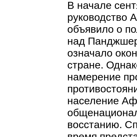
В начале сент
руководство 
объявило о п
над Панджшер
означало око
стране. Одна
намерение пр
противостояни
население Аф
общенациона
восстанию. Сп
время предст