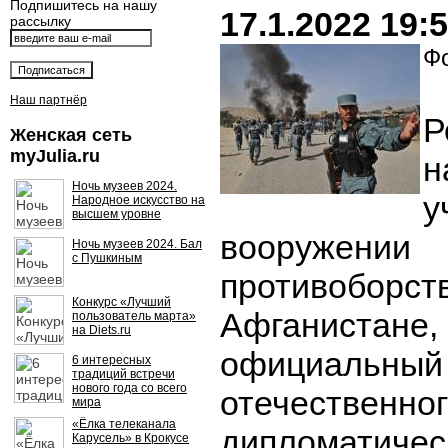
Подпишитесь на нашу
17.1.2022 19:
рассылку
Фо
Наш партнёр
Р
Женская сеть
myJulia.ru
н
Ночь музеев 2024.
у
Народное искусство на
высшем уровне
вооружении
Ночь музеев 2024. Бал
с Пушкиным
противоборст
Конкурс «Лучший
Афганистане,
пользователь марта»
на Diets.ru
официальный 
6 интересных
традиций встречи
нового года со всего
отечественно
мира
«Ёлка телеканала
дипломатичес
Карусель» в Крокусе