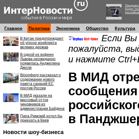
Линднер:
будет пл
российск
Главное
Политика
Экономика
Общество
Культура
Если Вы
В Китае предупреждают
об угрозе конфликта
пожалуйста, вы
великих держав
В одной из кофеен
и нажмите Ctrl+
Львова неожиданно
появилась Анджелина
Джоли
В МИД отре
Bloomberg рассказал о
содержании нового
пакета санкций ЕС
сообщения 
против России
В МИД указали на
массовый отток
российског
чиновников из
администрации Байдена
в Панджше
Папа Римский хотел бы
приехать в Киев
Новости шоу-бизнеса