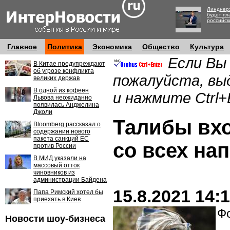
Линднер:
будет пл
российск
Главное
Политика
Экономика
Общество
Культура
Если Вы
В Китае предупреждают
об угрозе конфликта
пожалуйста, вы
великих держав
В одной из кофеен
и нажмите Ctrl+
Львова неожиданно
появилась Анджелина
Джоли
Талибы вхо
Bloomberg рассказал о
содержании нового
пакета санкций ЕС
со всех на
против России
В МИД указали на
массовый отток
чиновников из
администрации Байдена
15.8.2021 14:
Папа Римский хотел бы
приехать в Киев
Фо
Новости шоу-бизнеса