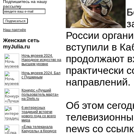
Подпишитесь на нашу
рассылку
Б
з
Наш партнёр
России органи
Женская сеть
вступили в Ка
myJulia.ru
продолжают вх
Ночь музеев 2024.
Народное искусство на
высшем уровне
практически с
Ночь музеев 2024. Бал
с Пушкиным
направлений.
Конкурс «Лучший
пользователь марта»
на Diets.ru
Об этом сегод
6 интересных
традиций встречи
телевизионны
нового года со всего
мира
news со ссыл
«Ёлка телеканала
Карусель» в Крокусе