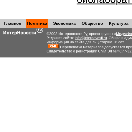
Главное
Политика
Экономика
Общество
Культура
©2008 Интерновости.Ру, проект группы «
МедиаФо
Редакция сайта:
info@internovosti.ru
. Общие и адм
Информация на сайте для лиц старше 18 лет.
Перепечатка материалов допускается при н
Свидетельство о регистрации СМИ Эл №ФС77-32