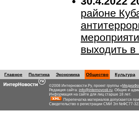
30.4.2022 2
районе Куб
антитеррор
мероприяти
выходить в
Главное
Политика
Экономика
Общество
Культура
©2008 Интерновости.Ру, проект группы «
МедиаФо
Редакция сайта:
info@internovosti.ru
. Общие и адм
Информация на сайте для лиц старше 18 лет.
Перепечатка материалов допускается при н
Свидетельство о регистрации СМИ Эл №ФС77-32