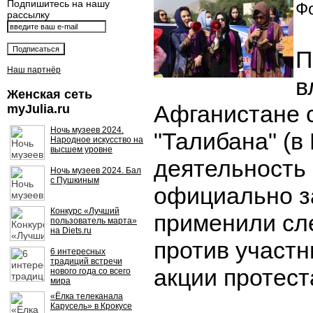
Подпишитесь на нашу
Фо
рассылку
П
Наш партнёр
в
Женская сеть
Афганистане 
myJulia.ru
Ночь музеев 2024.
"Талибана" (в
Народное искусство на
высшем уровне
деятельность
Ночь музеев 2024. Бал
с Пушкиным
официально з
Конкурс «Лучший
применили сл
пользователь марта»
на Diets.ru
против участн
6 интересных
традиций встречи
акции протест
нового года со всего
мира
«Ёлка телеканала
Карусель» в Крокусе