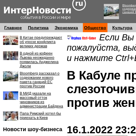
Bloomber
содержан
санкций 
Главное
Политика
Экономика
Общество
Культура
Если Вы
В Китае предупреждают
об угрозе конфликта
пожалуйста, вы
великих держав
В одной из кофеен
и нажмите Ctrl+
Львова неожиданно
появилась Анджелина
Джоли
В Кабуле 
Bloomberg рассказал о
содержании нового
пакета санкций ЕС
слезоточив
против России
В МИД указали на
массовый отток
против же
чиновников из
администрации Байдена
Папа Римский хотел бы
приехать в Киев
16.1.2022 23:
Новости шоу-бизнеса