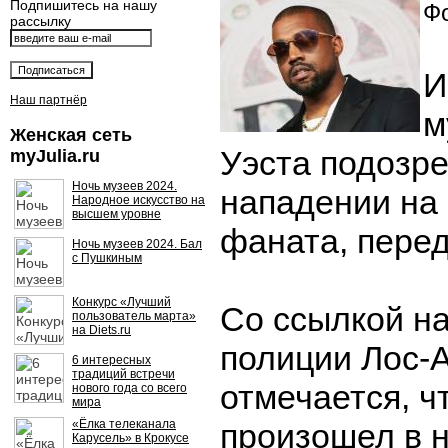
Подпишитесь на нашу
Фо
рассылку
И
Наш партнёр
м
Женская сеть
Уэста подозр
myJulia.ru
Ночь музеев 2024.
нападении на
Народное искусство на
высшем уровне
фаната, переда
Ночь музеев 2024. Бал
с Пушкиным
Конкурс «Лучший
Со ссылкой на
пользователь марта»
на Diets.ru
полиции Лос-
6 интересных
традиций встречи
отмечается, ч
нового года со всего
мира
«Ёлка телеканала
произошел в н
Карусель» в Крокусе