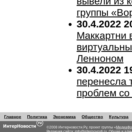
вывели из 
группы «Во
30.4.2022 2
Маккартни 
виртуальн
Ленноном
30.4.2022 1
перенесла т
проблем со
Главное
Политика
Экономика
Общество
Культура
©2008 Интерновости.Ру, проект группы «
МедиаФо
Редакция сайта:
info@internovosti.ru
. Общие и адм