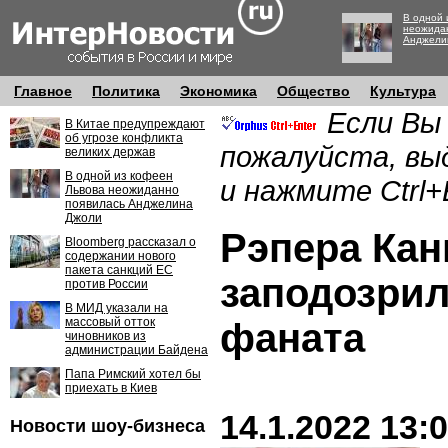
В одной 
неожида
Анджели
Главное
Политика
Экономика
Общество
Культура
Если Вы
В Китае предупреждают
об угрозе конфликта
пожалуйста, вы
великих держав
В одной из кофеен
и нажмите Ctrl+
Львова неожиданно
появилась Анджелина
Джоли
Рэпера Кан
Bloomberg рассказал о
содержании нового
пакета санкций ЕС
заподозрил
против России
В МИД указали на
массовый отток
фаната
чиновников из
администрации Байдена
Папа Римский хотел бы
приехать в Киев
14.1.2022 13:
Новости шоу-бизнеса