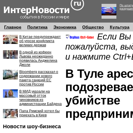
По штату
разруши
Главное
Политика
Экономика
Общество
Культура
Если Вы
В Китае предупреждают
об угрозе конфликта
пожалуйста, вы
великих держав
В одной из кофеен
и нажмите Ctrl+
Львова неожиданно
появилась Анджелина
Джоли
В Туле аре
Bloomberg рассказал о
содержании нового
пакета санкций ЕС
подозрева
против России
В МИД указали на
массовый отток
убийстве
чиновников из
администрации Байдена
предприни
Папа Римский хотел бы
приехать в Киев
Новости шоу-бизнеса