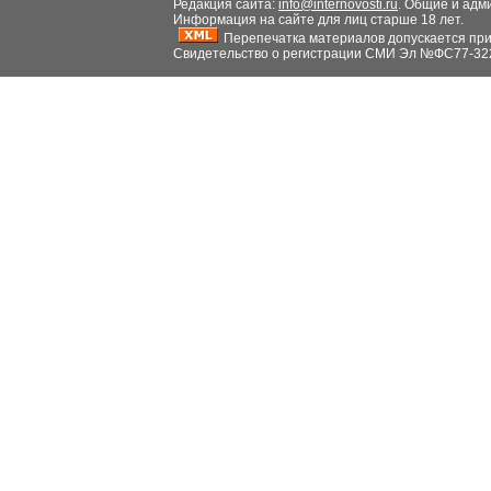
Редакция сайта:
info@internovosti.ru
. Общие и адм
Информация на сайте для лиц старше 18 лет.
Перепечатка материалов допускается при н
Свидетельство о регистрации СМИ Эл №ФС77-32