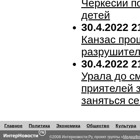
Черкесии п
детей
30.4.2022 2
Канзас про
разрушител
30.4.2022 2
Урала до с
приятелей 
заняться с
Главное
Политика
Экономика
Общество
Культура
©2008 Интерновости.Ру, проект группы «
МедиаФо