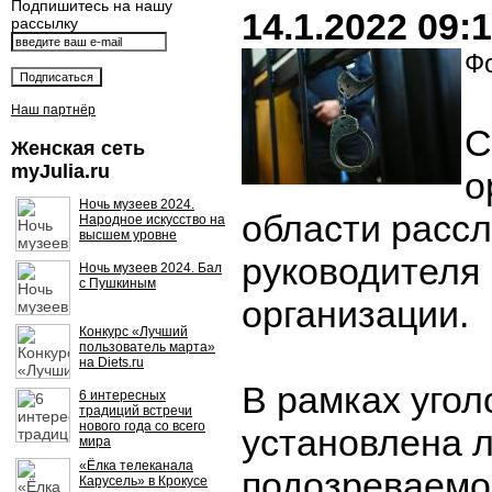
Подпишитесь на нашу
14.1.2022 09:
рассылку
Фо
Наш партнёр
С
Женская сеть
myJulia.ru
о
Ночь музеев 2024.
области расс
Народное искусство на
высшем уровне
руководителя
Ночь музеев 2024. Бал
с Пушкиным
организации.
Конкурс «Лучший
пользователь марта»
на Diets.ru
В рамках угол
6 интересных
традиций встречи
нового года со всего
установлена 
мира
«Ёлка телеканала
подозреваемог
Карусель» в Крокусе