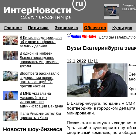
Линднер:
газ в руб
Главное
Политика
Экономика
Общество
Культура
Если Вы заметили о
В Китае предупреждают
об угрозе конфликта
великих держав
Вузы Екатеринбурга эва
В одной из кофеен
Львова неожиданно
12.1.2022 11:11
появилась Анджелина
Фото:
Джоли
Bloomberg рассказал о
Сег
содержании нового
ано
пакета санкций ЕС
против России
Кро
шко
В МИД указали на
массовый отток
чиновников из
В Екатеринбурге, по данным СМИ,
администрации Байдена
подтвердили в городском департа
минировании.
Папа Римский хотел бы
приехать в Киев
Позже стали поступать сведения о
Уральский госуниверситет путей 
Новости шоу-бизнеса
спортивный комплекс, но и общеж