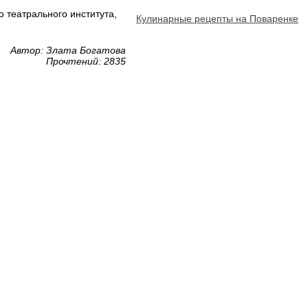
 театрального института,
Кулинарные рецепты на Поваренке
Автор: Злата Богатова
Прочтений: 2835