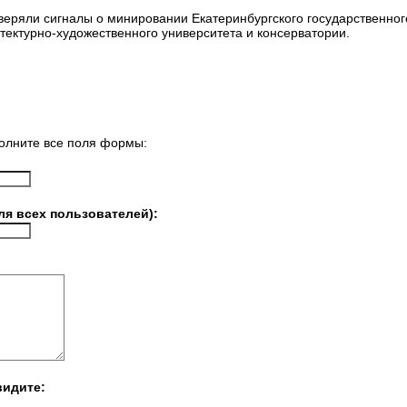
веряли сигналы о минировании Екатеринбургского государственного
итектурно-художественного университета и консерватории.
олните все поля формы:
ля всех пользователей):
видите: