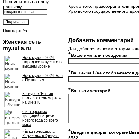
Подпишитесь на нашу
Кроме того, правоохранители про
рассылку
Уральского государственного арх
Наш партнёр
Добавить комментарий
Женская сеть
myJulia.ru
Для добавления комментария зап
*
Ваше имя или псевдоним:
Ночь музеев 2024.
Народное искусство на
высшем уровне
*
Ваш e-mail (не отображается д
Ночь музеев 2024. Бал
с Пушкиным
*
Ваш комментарий:
Конкурс «Лучший
пользователь марта»
на Diets.ru
6 интересных
традиций встречи
нового года со всего
мира
*
«Ёлка телеканала
Введите цифры, которые Вы 
Карусель» в Крокусе
5532