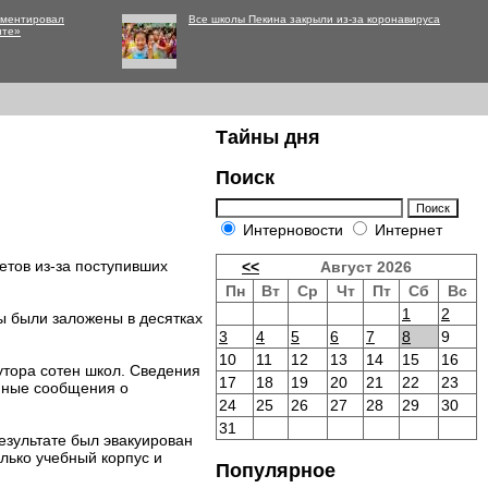
мментировал
Все школы Пекина закрыли из-за коронавируса
нте»
Тайны дня
Поиск
Интерновости
Интернет
етов из-за поступивших
<<
Август 2026
Пн
Вт
Ср
Чт
Пт
Сб
Вс
1
2
ы были заложены в десятках
3
4
5
6
7
8
9
10
11
12
13
14
15
16
утора сотен школ. Сведения
17
18
19
20
21
22
23
имные сообщения о
24
25
26
27
28
29
30
31
результате был эвакуирован
лько учебный корпус и
Популярное