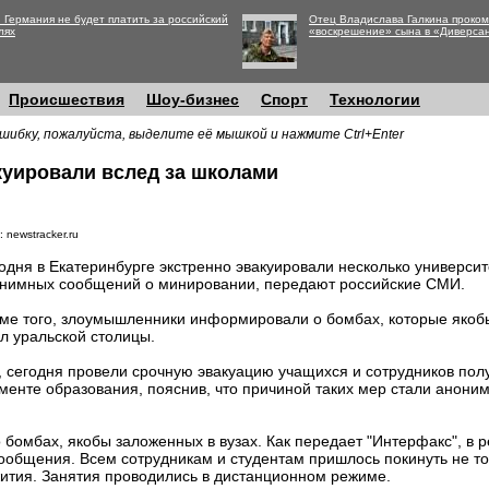
 Германия не будет платить за российский
Отец Владислава Галкина проко
лях
«воскрешение» сына в «Диверса
Происшествия
Шоу-бизнес
Спорт
Технологии
шибку, пожалуйста, выделите её мышкой и нажмите Ctrl+Enter
куировали вслед за школами
 newstracker.ru
одня в Екатеринбурге экстренно эвакуировали несколько университ
нимных сообщений о минировании, передают российские СМИ.
ме того, злоумышленники информировали о бомбах, которые якоб
л уральской столицы.
 сегодня провели срочную эвакуацию учащихся и сотрудников пол
менте образования, пояснив, что причиной таких мер стали анон
 бомбах, якобы заложенных в вузах. Как передает "Интерфакс", в 
сообщения. Всем сотрудникам и студентам пришлось покинуть не то
ития. Занятия проводились в дистанционном режиме.