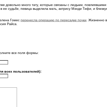
 уже довольно много тату, которые связаны с людьми, повлиявшими 
в ее судьбе, певица выделила мать, актрису Мэнди Тифи, и близку
Селена Гомес
перенесла операцию по пересадке почки
. Жизненно 
сия Райса.
олните все поля формы:
ля всех пользователей):