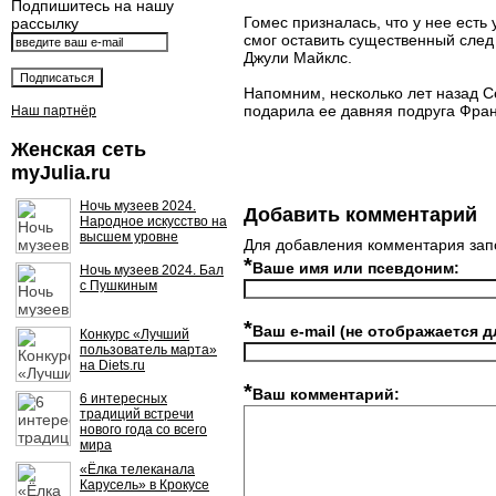
Подпишитесь на нашу
Гомес призналась, что у нее есть
рассылку
смог оставить существенный след 
Джули Майклс.
Напомним, несколько лет назад 
подарила ее давняя подруга Фран
Наш партнёр
Женская сеть
myJulia.ru
Ночь музеев 2024.
Добавить комментарий
Народное искусство на
высшем уровне
Для добавления комментария зап
*
Ваше имя или псевдоним:
Ночь музеев 2024. Бал
с Пушкиным
*
Ваш e-mail (не отображается д
Конкурс «Лучший
пользователь марта»
на Diets.ru
*
Ваш комментарий:
6 интересных
традиций встречи
нового года со всего
мира
«Ёлка телеканала
Карусель» в Крокусе