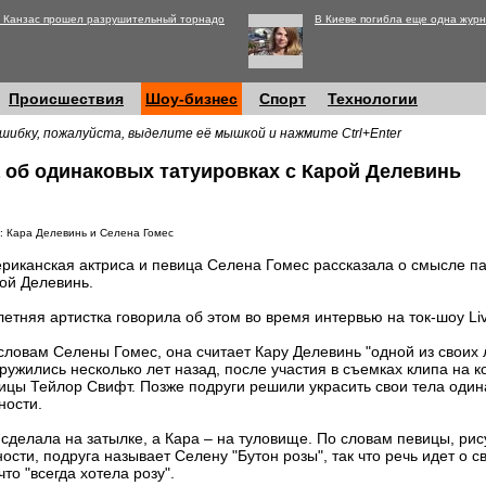
 Канзас прошел разрушительный торнадо
В Киеве погибла еще одна журн
Происшествия
Шоу-бизнес
Спорт
Технологии
шибку, пожалуйста, выделите её мышкой и нажмите Ctrl+Enter
 об одинаковых татуировках с Карой Делевинь
: Кара Делевинь и Селена Гомес
риканская актриса и певица Селена Гомес рассказала о смысле п
ой Делевинь.
летняя артистка говорила об этом во время интервью на ток-шоу Live
словам Селены Гомес, она считает Кару Делевинь "одной из своих 
ружились несколько лет назад, после участия в съемках клипа на 
ицы Тейлор Свифт. Позже подруги решили украсить свои тела один
ности.
сделала на затылке, а Кара – на туловище. По словам певицы, ри
ности, подруга называет Селену "Бутон розы", так что речь идет о
что "всегда хотела розу".