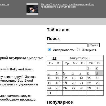
алистка
Житель Урала до смерти забил приятелей за
предложение заняться сексом
Тайны дня
Поиск
Интерновости
Интернет
арной татуировки с моделью
<<
Август 2026
Пн
Вт
Ср
Чт
Пт
Сб
Вс
1
2
 with Kelly and Ryan.
3
4
5
6
7
8
9
лучших подруг". Звезды
10
11
12
13
14
15
16
композицию Bad Blood
17
18
19
20
21
22
23
аковыми татуировками в
24
25
26
27
28
29
30
31
сунки символизируют
 своеобразном прозвище.
Популярное