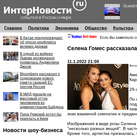
По штату
Главное
Политика
Экономика
Общество
Культура
Если Вы заметили о
В Китае предупреждают
об угрозе конфликта
великих держав
Селена Гомес рассказала
В одной из кофеен
Львова неожиданно
11.1.2022 21:00
появилась Анджелина
Фото
Джоли
Bloomberg рассказал о
Аме
содержании нового
Кар
пакета санкций ЕС
против России
29-
В МИД указали на
массовый отток
По 
чиновников из
под
администрации Байдена
пев
знак взаимной симпатии и предан
Папа Римский хотел бы
приехать в Киев
Изображения в виде розы Селена 
"несколько разных вещей". В част
Новости шоу-бизнеса
Кроме того, артистка призналась, 