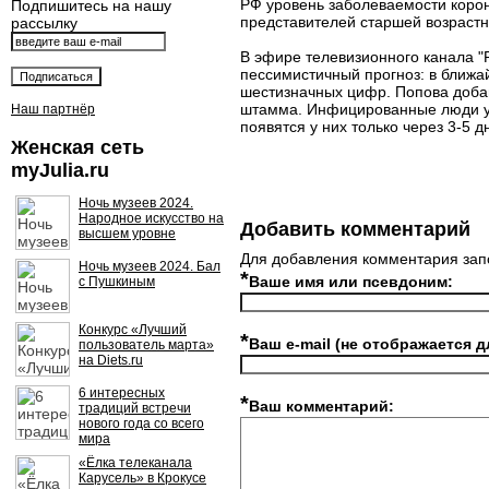
РФ уровень заболеваемости коро
Подпишитесь на нашу
представителей старшей возрастн
рассылку
В эфире телевизионного канала "Р
пессимистичный прогноз: в ближа
шестизначных цифр. Попова добав
штамма. Инфицированные люди уже
Наш партнёр
появятся у них только через 3-5 д
Женская сеть
myJulia.ru
Ночь музеев 2024.
Народное искусство на
Добавить комментарий
высшем уровне
Для добавления комментария зап
Ночь музеев 2024. Бал
*
Ваше имя или псевдоним:
с Пушкиным
Конкурс «Лучший
*
Ваш e-mail (не отображается д
пользователь марта»
на Diets.ru
6 интересных
*
Ваш комментарий:
традиций встречи
нового года со всего
мира
«Ёлка телеканала
Карусель» в Крокусе