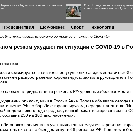
 Германия не будет платить за российский
Отец Владислава Галкина проко
лях
«воскрешение» сына в «Диверса
Происшествия
Шоу-бизнес
Спорт
Технологии
шибку, пожалуйста, выделите её мышкой и нажмите Ctrl+Enter
жном резком ухудшении ситуации с COVID-19 в Р
 pronedra.ru
оссии фиксируется значительное ухудшение эпидемиологической с
азателей распространения коронавируса, заявила руководитель Р
ова.
ее словам, в тридцати пяти регионах РФ уровень заболеваемости 
ухудшении эпидситуации в России Анна Попова объявила сегодня 
ительстве РФ по борьбе с коронавирусом, передает агентство "Инт
вой недели нового года среднесуточный охват тестированием на 
, составив 239 на 100 тыс. населения.
 обстановка повлияла на учет выявленных случаев заражения кор
азатель охвата не был достигнут в 66 регионах РФ. При этом в бо