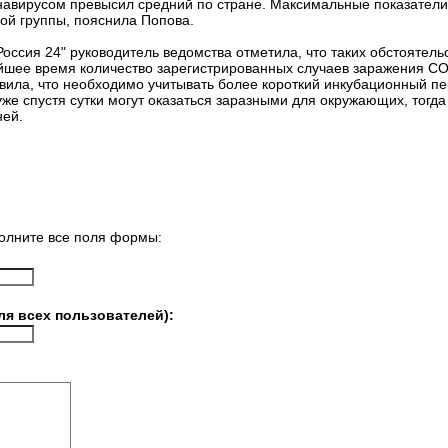
навирусом превысил средний по стране. Максимальные показатели
ой группы, пояснила Попова.
оссия 24" руководитель ведомства отметила, что таких обстоятель
йшее время количество зарегистрированных случаев заражения CO
ила, что необходимо учитывать более короткий инкубационный пе
 спустя сутки могут оказаться заразными для окружающих, тогда
ней.
олните все поля формы:
ля всех пользователей):