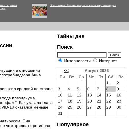
мментировал
Все школы Пекина закрыли из-за коронавируса
нте»
Тайны дня
оссии
Поиск
Интерновости
Интернет
итуации в отношении
<<
Август 2026
оспотребнадзора Анна
Пн
Вт
Ср
Чт
Пт
Сб
Вс
1
2
превысил средний по стране.
3
4
5
6
7
8
9
10
11
12
13
14
15
16
в ходе президиума
17
18
19
20
21
22
23
ерфакс". Как указала глава
COVID-19 оказался меньше
24
25
26
27
28
29
30
31
онавирусом. Она
Популярное
лее чем тридцати регионах