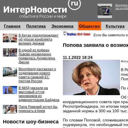
Линднер:
газ в руб
Главное
Политика
Экономика
Общество
Культура
Если Вы заметили о
В Китае предупреждают
об угрозе конфликта
великих держав
Попова заявила о возмо
В одной из кофеен
Львова неожиданно
11.1.2022 18:24
появилась Анджелина
Фото:
Джоли
Bloomberg рассказал о
В Р
содержании нового
пок
пакета санкций ЕС
Поп
против России
По 
В МИД указали на
массовый отток
чиновников из
Об 
администрации Байдена
координационного совета при прав
Роспотребнадзора, по итогам пер
Папа Римский хотел бы
заданной нормы в 300 на 100 тыс.
приехать в Киев
По словам Поповой, сложившаяся
Новости шоу-бизнеса
подчеркнула, что необходимый пок