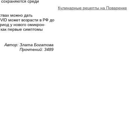
 сохраняются среди
Кулинарные рецепты на Поваренке
ствах можно дать
VID может возрасти в РФ до
риод у нового омикрон-
 как первые симптомы
Автор: Злата Богатова
Прочтений: 3489