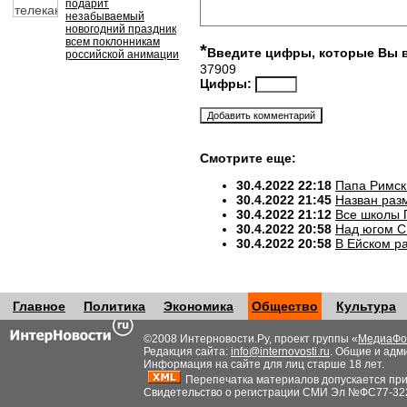
подарит
незабываемый
новогодний праздник
всем поклонникам
*
Введите цифры, которые Вы 
российской анимации
37909
Цифры:
Смотрите еще:
30.4.2022 22:18
Папа Римск
30.4.2022 21:45
Назван разм
30.4.2022 21:12
Все школы 
30.4.2022 20:58
Над югом С
30.4.2022 20:58
В Ейском р
Главное
Политика
Экономика
Общество
Культура
©2008 Интерновости.Ру, проект группы «
МедиаФо
Редакция сайта:
info@internovosti.ru
. Общие и адм
Информация на сайте для лиц старше 18 лет.
Перепечатка материалов допускается при н
Свидетельство о регистрации СМИ Эл №ФС77-32