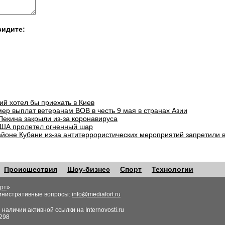
видите:
ий хотел бы приехать в Киев
ер выплат ветеранам ВОВ в честь 9 мая в странах Азии
Пекина закрыли из-за коронавируса
ША пролетел огненный шар
айоне Кубани из-за антитеррористических мероприятий запретили 
Происшествия
Шоу-бизнес
Спорт
Технологии
рт
»
инистративные вопросы:
info@mediafort.ru
аличии активной ссылки на Internovosti.ru
298