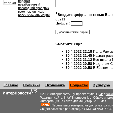
подарит
незабываемый
новогодний праздник
всем поклонникам
*
Введите цифры, которые Вы 
российской анимации
65211
Цифры:
Смотрите еще:
30.4.2022 22:18
Папа Римск
30.4.2022 21:45
Назван разм
30.4.2022 21:12
Все школы 
30.4.2022 20:58
Над югом С
30.4.2022 20:58
В Ейском р
Главное
Политика
Экономика
Общество
Культура
©2008 Интерновости.Ру, проект группы «
МедиаФо
Редакция сайта:
info@internovosti.ru
. Общие и адм
Информация на сайте для лиц старше 18 лет.
Перепечатка материалов допускается при н
Свидетельство о регистрации СМИ Эл №ФС77-32