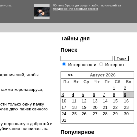
алистка
Житель Урала до смерти забил приятелей за
предложение заняться сексом
Тайны дня
Поиск
Интерновости
Интернет
ограничений, чтобы
<<
Август 2026
Пн
Вт
Ср
Чт
Пт
Сб
Вс
1
2
штамма коронавируса,
3
4
5
6
7
8
9
10
11
12
13
14
15
16
сти только одну пачку
17
18
19
20
21
22
23
олее двух пачек свиного
24
25
26
27
28
29
30
31
му персоналу с добротой и
убликация появилась на
Популярное