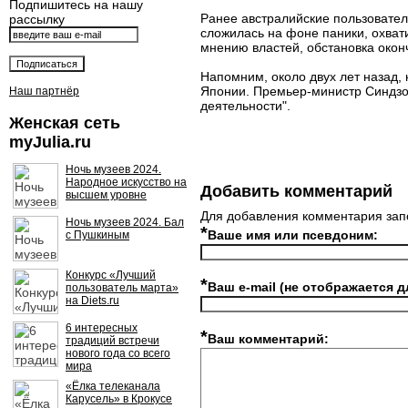
Подпишитесь на нашу
Ранее австралийские пользовател
рассылку
сложилась на фоне паники, охват
мнению властей, обстановка окон
Напомним, около двух лет назад,
Японии. Премьер-министр Синдз
Наш партнёр
деятельности".
Женская сеть
myJulia.ru
Ночь музеев 2024.
Народное искусство на
Добавить комментарий
высшем уровне
Для добавления комментария зап
Ночь музеев 2024. Бал
*
Ваше имя или псевдоним:
с Пушкиным
Конкурс «Лучший
*
Ваш e-mail (не отображается д
пользователь марта»
на Diets.ru
6 интересных
*
Ваш комментарий:
традиций встречи
нового года со всего
мира
«Ёлка телеканала
Карусель» в Крокусе