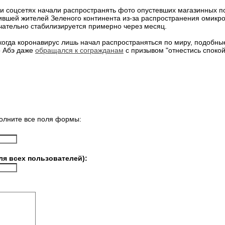
и соцсетях начали распространять фото опустевших магазинных по
ившей жителей Зеленого континента из-за распространения омикр
чательно стабилизируется примерно через месяц.
 когда коронавирус лишь начал распространяться по миру, подобны
о Абэ даже
обращался к согражданам
с призывом "отнестись спокой
олните все поля формы:
ля всех пользователей):