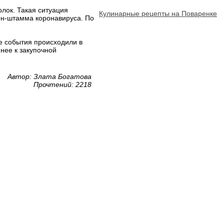
лок. Такая ситуация
Кулинарные рецепты на Поваренке
он-штамма коронавируса. По
е события происходили в
нее к закупочной
Автор: Злата Богатова
Прочтений: 2218