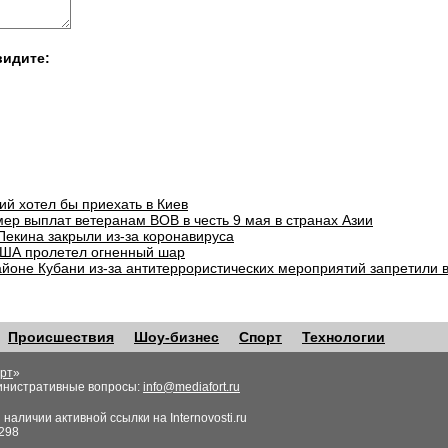
видите:
ий хотел бы приехать в Киев
ер выплат ветеранам ВОВ в честь 9 мая в странах Азии
Пекина закрыли из-за коронавируса
ША пролетел огненный шар
айоне Кубани из-за антитеррористических мероприятий запретили 
Происшествия
Шоу-бизнес
Спорт
Технологии
рт
»
инистративные вопросы:
info@mediafort.ru
аличии активной ссылки на Internovosti.ru
298