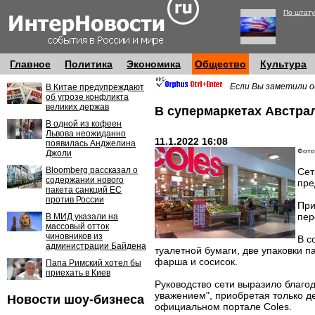
По штату
Главное
Политика
Экономика
Общество
Культура
Если Вы заметили о
В Китае предупреждают
об угрозе конфликта
великих держав
В супермаркетах Австра
В одной из кофеен
Львова неожиданно
11.1.2022 16:08
появилась Анджелина
Фото:
Джоли
Bloomberg рассказал о
Сет
содержании нового
пре
пакета санкций ЕС
против России
При
пер
В МИД указали на
массовый отток
чиновников из
В с
администрации Байдена
туалетной бумаги, две упаковки п
фарша и сосисок.
Папа Римский хотел бы
приехать в Киев
Руководство сети выразило благо
уважением", приобретая только д
Новости шоу-бизнеса
официальном портале Coles.