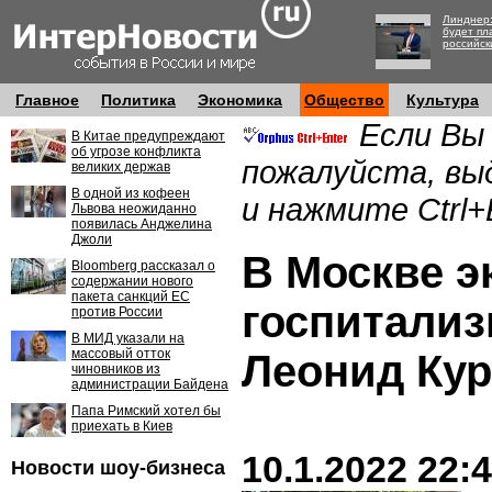
Линднер:
будет пл
российск
Главное
Политика
Экономика
Общество
Культура
Если Вы
В Китае предупреждают
об угрозе конфликта
пожалуйста, вы
великих держав
В одной из кофеен
и нажмите Ctrl+
Львова неожиданно
появилась Анджелина
Джоли
В Москве э
Bloomberg рассказал о
содержании нового
пакета санкций ЕС
госпитализ
против России
В МИД указали на
массовый отток
Леонид Ку
чиновников из
администрации Байдена
Папа Римский хотел бы
приехать в Киев
10.1.2022 22:
Новости шоу-бизнеса