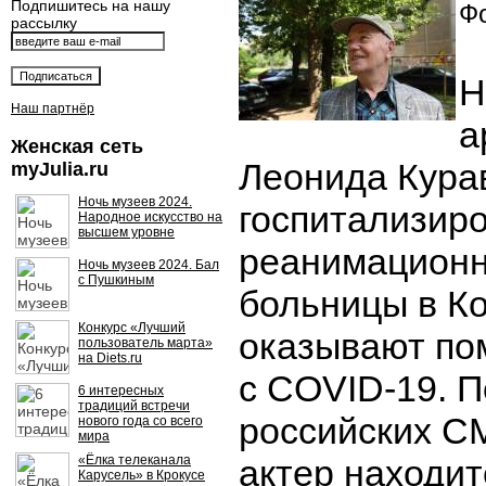
Подпишитесь на нашу
Фо
рассылку
Н
Наш партнёр
а
Женская сеть
Леонида Кура
myJulia.ru
Ночь музеев 2024.
госпитализир
Народное искусство на
высшем уровне
реанимационн
Ночь музеев 2024. Бал
с Пушкиным
больницы в Ко
Конкурс «Лучший
оказывают по
пользователь марта»
на Diets.ru
с COVID-19. 
6 интересных
традиций встречи
российских С
нового года со всего
мира
«Ёлка телеканала
актер находит
Карусель» в Крокусе