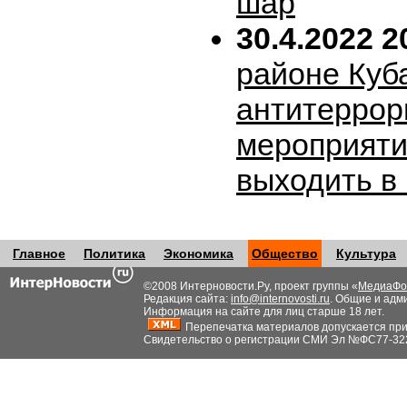
шар
30.4.2022 2
районе Куб
антитеррор
мероприяти
выходить в
Главное
Политика
Экономика
Общество
Культура
©2008 Интерновости.Ру, проект группы «
МедиаФо
Редакция сайта:
info@internovosti.ru
. Общие и адм
Информация на сайте для лиц старше 18 лет.
Перепечатка материалов допускается при н
Свидетельство о регистрации СМИ Эл №ФС77-32