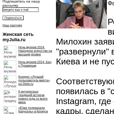
Подпишитесь на нашу
Фо
рассылку
Р
Наш партнёр
в
Женская сеть
Милохин заяви
myJulia.ru
Ночь музеев 2024.
"развернули" 
Народное искусство на
высшем уровне
Киева и не пу
Ночь музеев 2024. Бал
с Пушкиным
Конкурс «Лучший
Соответствую
пользователь марта»
на Diets.ru
появилась в "
6 интересных
традиций встречи
Instagram, где
нового года со всего
мира
«Ёлка телеканала
кадры, сдела
Карусель» в Крокусе