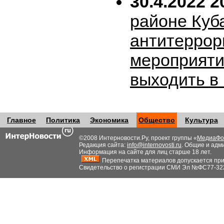
30.4.2022 2
районе Куб
антитеррор
мероприяти
выходить в
Главное
Политика
Экономика
Общество
Культура
©2008 Интерновости.Ру, проект группы «
МедиаФо
Редакция сайта:
info@internovosti.ru
. Общие и адм
Информация на сайте для лиц старше 18 лет.
Перепечатка материалов допускается при н
Свидетельство о регистрации СМИ Эл №ФС77-32