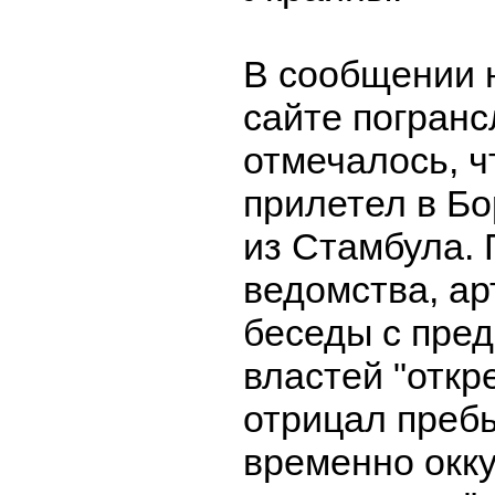
В сообщении 
сайте погран
отмечалось, ч
прилетел в Б
из Стамбула.
ведомства, ар
беседы с пре
властей "откр
отрицал преб
временно окк