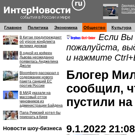
Линднер:
будет пл
российск
Главное
Политика
Экономика
Общество
Культура
Если Вы
В Китае предупреждают
об угрозе конфликта
пожалуйста, вы
великих держав
В одной из кофеен
и нажмите Ctrl+
Львова неожиданно
появилась Анджелина
Джоли
Блогер Ми
Bloomberg рассказал о
содержании нового
пакета санкций ЕС
сообщил, ч
против России
В МИД указали на
массовый отток
пустили на
чиновников из
администрации Байдена
Папа Римский хотел бы
приехать в Киев
9.1.2022 21:08
Новости шоу-бизнеса