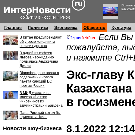
По штату
разруши
Главное
Политика
Экономика
Общество
Культура
Если Вы
В Китае предупреждают
об угрозе конфликта
пожалуйста, вы
великих держав
В одной из кофеен
и нажмите Ctrl+
Львова неожиданно
появилась Анджелина
Джоли
Экс-главу 
Bloomberg рассказал о
содержании нового
пакета санкций ЕС
Казахстана
против России
В МИД указали на
массовый отток
в госизмен
чиновников из
администрации Байдена
Папа Римский хотел бы
приехать в Киев
8.1.2022 12:14
Новости шоу-бизнеса