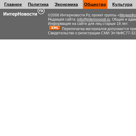
Главное
Политика
Экономика
Общество
Культура
©2008 Интерновости.Ру, проект группы «
МедиаФо
Редакция сайта:
info@internovosti.ru
. Общие и адм
Информация на сайте для лиц старше 18 лет.
Перепечатка материалов допускается при н
Свидетельство о регистрации СМИ Эл №ФС77-32