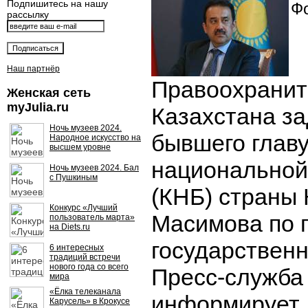
Подпишитесь на нашу
Фо
рассылку
Наш партнёр
Правоохранит
Женская сеть
myJulia.ru
Казахстана з
Ночь музеев 2024.
бывшего глав
Народное искусство на
высшем уровне
национальной
Ночь музеев 2024. Бал
с Пушкиным
(КНБ) страны
Конкурс «Лучший
Масимова по 
пользователь марта»
на Diets.ru
государственн
6 интересных
традиций встречи
нового года со всего
Пресс-служба
мира
«Ёлка телеканала
информирует,
Карусель» в Крокусе