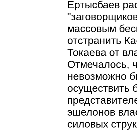
Ертысбаев ра
"заговорщиков
массовым бес
отстранить К
Токаева от вл
Отмечалось, ч
невозможно б
осуществить б
представител
эшелонов вла
силовых струк