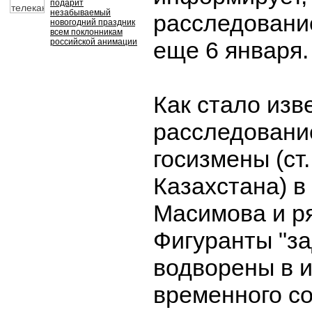
подарит
незабываемый
расследовани
новогодний праздник
всем поклонникам
российской анимации
еще 6 января.
Как стало изв
расследовани
госизмены (ст.
Казахстана) в
Масимова и ря
Фигуранты "з
водворены в 
временного с