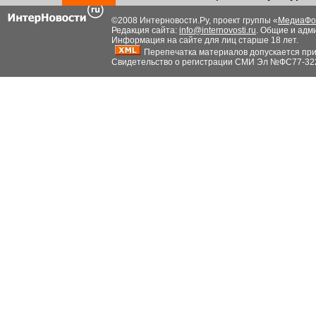
©2008 Интерновости.Ру, проект группы «
МедиаФо
Редакция сайта:
info@internovosti.ru
. Общие и адм
Информация на сайте для лиц старше 18 лет.
Перепечатка материалов допускается при н
Свидетельство о регистрации СМИ Эл №ФС77-32