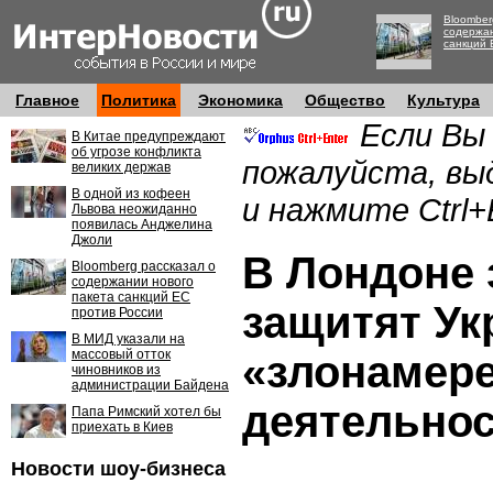
Bloomber
содержан
санкций 
Главное
Политика
Экономика
Общество
Культура
Если Вы
В Китае предупреждают
об угрозе конфликта
пожалуйста, вы
великих держав
В одной из кофеен
и нажмите Ctrl+
Львова неожиданно
появилась Анджелина
Джоли
В Лондоне 
Bloomberg рассказал о
содержании нового
пакета санкций ЕС
защитят Ук
против России
В МИД указали на
массовый отток
«злонамер
чиновников из
администрации Байдена
деятельно
Папа Римский хотел бы
приехать в Киев
Новости шоу-бизнеса