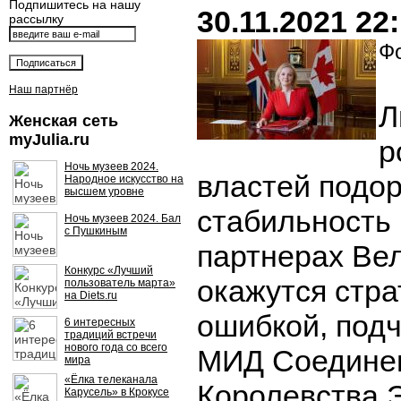
Подпишитесь на нашу
30.11.2021 22
рассылку
Фо
Наш партнёр
Л
Женская сеть
myJulia.ru
р
Ночь музеев 2024.
властей подо
Народное искусство на
высшем уровне
стабильность 
Ночь музеев 2024. Бал
с Пушкиным
партнерах Ве
Конкурс «Лучший
окажутся стра
пользователь марта»
на Diets.ru
ошибкой, подч
6 интересных
традиций встречи
нового года со всего
МИД Соедине
мира
«Ёлка телеканала
Королевства Э
Карусель» в Крокусе