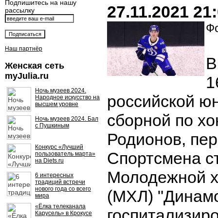
Подпишитесь на нашу
27.11.2021 21
рассылку
Фо
Наш партнёр
В
Женская сеть
myJulia.ru
1
Ночь музеев 2024.
российской ю
Народное искусство на
высшем уровне
сборной по х
Ночь музеев 2024. Бал
с Пушкиным
Родионов, пе
Конкурс «Лучший
Спортсмена с
пользователь марта»
на Diets.ru
Молодежной х
6 интересных
традиций встречи
нового года со всего
(МХЛ) "Динамо
мира
«Ёлка телеканала
госпитализир
Карусель» в Крокусе