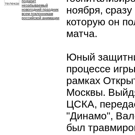
подарит
незабываемый
ноября, сразу
новогодний праздник
всем поклонникам
российской анимации
которую он по
матча.
Юный защитни
процессе игры
рамках Откры
Москвы. Выйд
ЦСКА, переда
"Динамо", Ва
был травмиро