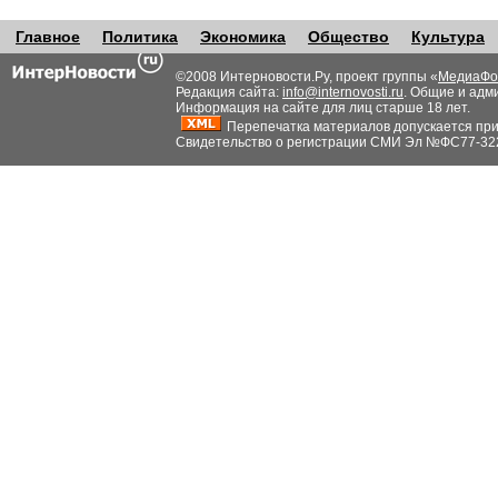
Главное
Политика
Экономика
Общество
Культура
©2008 Интерновости.Ру, проект группы «
МедиаФо
Редакция сайта:
info@internovosti.ru
. Общие и адм
Информация на сайте для лиц старше 18 лет.
Перепечатка материалов допускается при н
Свидетельство о регистрации СМИ Эл №ФС77-32