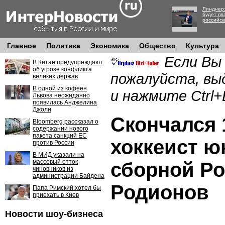
Линднер:
будет пл
российск
Главное
Политика
Экономика
Общество
Культура
Если Вы
В Китае предупреждают
об угрозе конфликта
пожалуйста, вы
великих держав
В одной из кофеен
и нажмите Ctrl+
Львова неожиданно
появилась Анджелина
Джоли
Скончался 
Bloomberg рассказал о
содержании нового
пакета санкций ЕС
хоккеист ю
против России
В МИД указали на
массовый отток
сборной Р
чиновников из
администрации Байдена
Родионов
Папа Римский хотел бы
приехать в Киев
Новости шоу-бизнеса