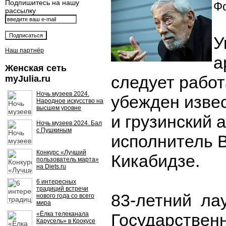
Подпишитесь на нашу
Фо
рассылку
У
Наш партнёр
а
Женская сеть
следует работ
myJulia.ru
Ночь музеев 2024.
убежден изве
Народное искусство на
высшем уровне
и грузинский а
Ночь музеев 2024. Бал
с Пушкиным
исполнитель 
Конкурс «Лучший
Кикабидзе.
пользователь марта»
на Diets.ru
6 интересных
традиций встречи
83-летний ла
нового года со всего
мира
«Ёлка телеканала
Государствен
Карусель» в Крокусе