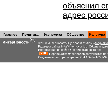
объяснил с
адрес росс
Главное
Политика
Экономика
Общество
Культура
©2008 Интерновости.Ру, проект группы «
МедиаФо
Редакция сайта:
info@internovosti.ru
. Общие и адм
Информация на сайте для лиц старше 18 лет.
Перепечатка материалов допускается при н
Свидетельство о регистрации СМИ Эл №ФС77-32