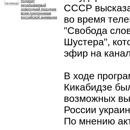
подарит
СССР высказа
незабываемый
новогодний праздник
всем поклонникам
во время тел
российской анимации
"Свобода сло
Шустера", кот
эфир на канал
В ходе прогр
Кикабидзе был
возможных вы
России украин
По мнению акт