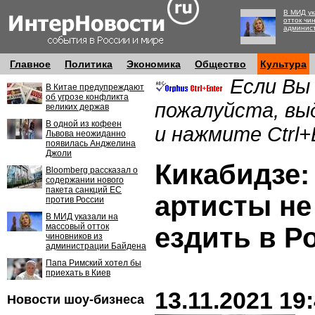
В МИД ук
отток чи
админис
Главное
Политика
Экономика
Общество
Культура
Если Вы
В Китае предупреждают
об угрозе конфликта
пожалуйста, вы
великих держав
В одной из кофеен
и нажмите Ctrl+
Львова неожиданно
появилась Анджелина
Джоли
Кикабидзе:
Bloomberg рассказал о
содержании нового
пакета санкций ЕС
артисты н
против России
В МИД указали на
массовый отток
ездить в Р
чиновников из
администрации Байдена
Папа Римский хотел бы
приехать в Киев
13.11.2021 19
Новости шоу-бизнеса