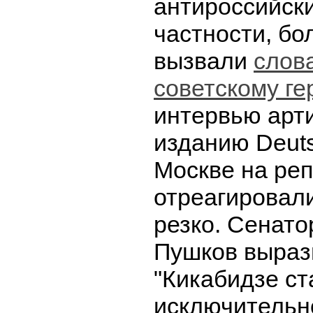
антироссийски
частности, бо
вызвали
слова
советскому ге
интервью арт
изданию Deuts
Москве на реп
отреагировал
резко. Сенато
Пушков выраз
"Кикабидзе ста
исключительн