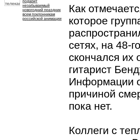
подарит
Как отмечаетс
незабываемый
новогодний праздник
всем поклонникам
которое групп
российской анимации
распространи
сетях, на 48-г
скончался их 
гитарист Бен
Информации о
причиной сме
пока нет.
Коллеги с теп