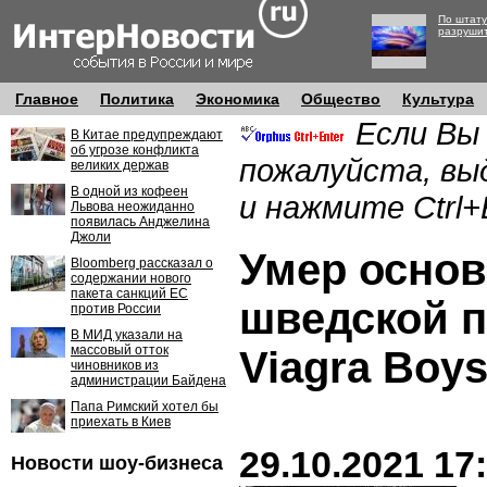
По штату
разруши
Главное
Политика
Экономика
Общество
Культура
Если Вы
В Китае предупреждают
об угрозе конфликта
пожалуйста, вы
великих держав
В одной из кофеен
и нажмите Ctrl+
Львова неожиданно
появилась Анджелина
Джоли
Умер основ
Bloomberg рассказал о
содержании нового
пакета санкций ЕС
шведской п
против России
В МИД указали на
массовый отток
Viagra Boy
чиновников из
администрации Байдена
Папа Римский хотел бы
приехать в Киев
29.10.2021 17
Новости шоу-бизнеса