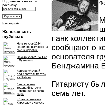
Подпишитесь на нашу
Фо
рассылку
М
Наш партнёр
ш
Женская сеть
панк коллекти
myJulia.ru
Ночь музеев 2024.
сообщают о к
Народное искусство на
высшем уровне
основателя г
Ночь музеев 2024. Бал
с Пушкиным
Бенджамина В
Конкурс «Лучший
пользователь марта»
на Diets.ru
Гитаристу бы
6 интересных
традиций встречи
семь лет.
нового года со всего
мира
«Ёлка телеканала
Карусель» в Крокусе