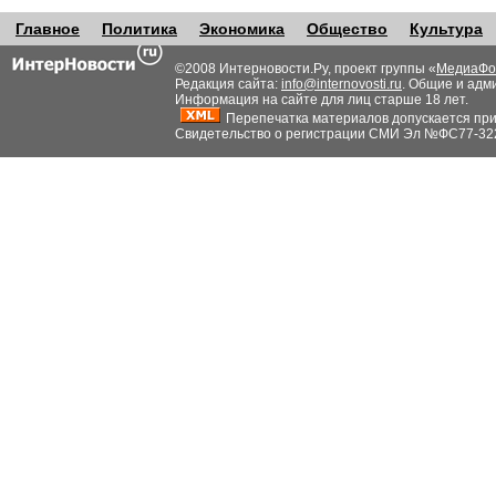
Главное
Политика
Экономика
Общество
Культура
©2008 Интерновости.Ру, проект группы «
МедиаФо
Редакция сайта:
info@internovosti.ru
. Общие и адм
Информация на сайте для лиц старше 18 лет.
Перепечатка материалов допускается при н
Свидетельство о регистрации СМИ Эл №ФС77-32