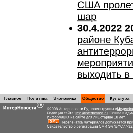
США пролет
шар
30.4.2022 2
районе Куб
антитеррор
мероприяти
выходить в
Главное
Политика
Экономика
Общество
Культура
©2008 Интерновости.Ру, проект группы «
МедиаФо
Редакция сайта:
info@internovosti.ru
. Общие и адм
Информация на сайте для лиц старше 18 лет.
Перепечатка материалов допускается при н
Свидетельство о регистрации СМИ Эл №ФС77-32