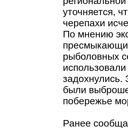
региональной
уточняется, ч
черепахи исч
По мнению эк
пресмыкающие
рыболовных с
использовали
задохнулись. 
были выброш
побережье мо
Ранее сообща