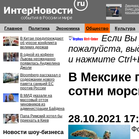
Линднер:
будет пл
российск
Главное
Политика
Экономика
Общество
Культура
Если Вы
В Китае предупреждают
об угрозе конфликта
пожалуйста, вы
великих держав
В одной из кофеен
и нажмите Ctrl+
Львова неожиданно
появилась Анджелина
Джоли
В Мексике 
Bloomberg рассказал о
содержании нового
пакета санкций ЕС
сотни морс
против России
В МИД указали на
массовый отток
чиновников из
администрации Байдена
28.10.2021 17
Папа Римский хотел бы
приехать в Киев
Фо
Новости шоу-бизнеса