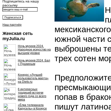
Подпишитесь на нашу
рассылку
Н
п
Наш партнёр
мексиканского
Женская сеть
южной части 
myJulia.ru
выброшены те
Ночь музеев 2024.
Народное искусство на
высшем уровне
трех сотен мо
Ночь музеев 2024. Бал
с Пушкиным
Предположите
Конкурс «Лучший
пользователь марта»
на Diets.ru
пресмыкающие
6 интересных
традиций встречи
попав в брако
нового года со всего
мира
пишут латино
«Ёлка телеканала
Карусель» в Крокусе