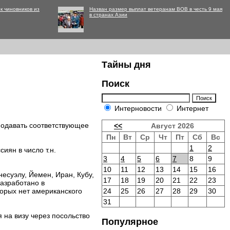
к чиновников из
Назван размер выплат ветеранам ВОВ в честь 9 мая
в странах Азии
Тайны дня
Поиск
Интерновости
Интернет
подавать соответствующее
<<
Август 2026
Пн
Вт
Ср
Чт
Пт
Сб
Вс
1
2
иян в число т.н.
3
4
5
6
7
8
9
10
11
12
13
14
15
16
есуэлу, Йемен, Иран, Кубу,
17
18
19
20
21
22
23
разработано в
торых нет американского
24
25
26
27
28
29
30
31
 на визу через посольство
Популярное