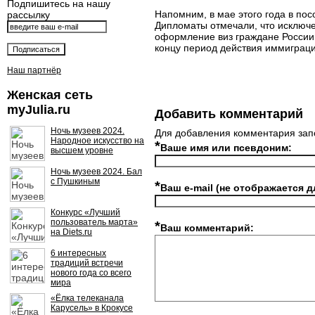
Подпишитесь на нашу
Напомним, в мае этого года в по
рассылку
Дипломаты отмечали, что исключе
оформление виз граждане России с
концу период действия иммиграц
Наш партнёр
Женская сеть
myJulia.ru
Добавить комментарий
Ночь музеев 2024.
Для добавления комментария зап
Народное искусство на
*
Ваше имя или псевдоним:
высшем уровне
Ночь музеев 2024. Бал
с Пушкиным
*
Ваш e-mail (не отображается д
Конкурс «Лучший
пользователь марта»
*
Ваш комментарий:
на Diets.ru
6 интересных
традиций встречи
нового года со всего
мира
«Ёлка телеканала
Карусель» в Крокусе