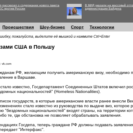
g рассказал о содержании нового пакета
В МИД указали на массовый отто
ЕС против России
администрации Байдена
Происшествия
Шоу-бизнес
Спорт
Технологии
шибку, пожалуйста, выделите её мышкой и нажмите Ctrl+Enter
изами США в Польшу
: vk.com
жданам РФ, желающим получить американскую визу, необходимо 
вление в Варшаве.
 стало известно, Госдепартамент Соединенных Штатов включил росс
здомных национальностей" (Homeless Nationalities).
исок государств, в которые американские власти ранее внесли Вен
зменениях стало известно из руководства по выдаче виз, которое 
ю "бездомных национальностей" входят страны, на территории ко
ибо те, где обстановка не позволяет обрабатывать заявления.
ендациях Госдепа, теперь граждане РФ должны подавать заявления
передает "Интерфакс".