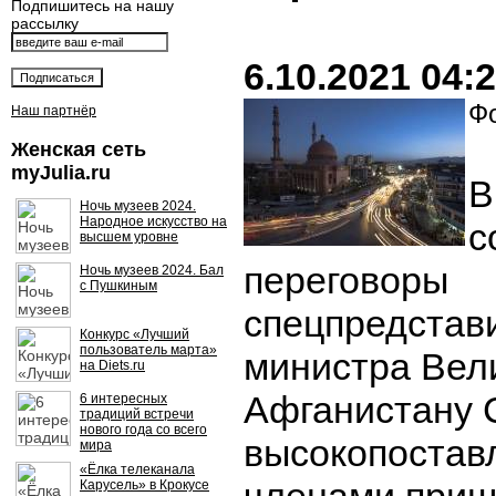
Подпишитесь на нашу
рассылку
6.10.2021 04:
Фо
Наш партнёр
Женская сеть
myJulia.ru
В
Ночь музеев 2024.
Народное искусство на
с
высшем уровне
переговоры
Ночь музеев 2024. Бал
с Пушкиным
спецпредстав
Конкурс «Лучший
пользователь марта»
министра Вел
на Diets.ru
Афганистану 
6 интересных
традиций встречи
нового года со всего
высокопостав
мира
«Ёлка телеканала
Карусель» в Крокусе