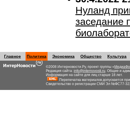
Нуланд при
заседание 
биолабора
Главное
Политика
Экономика
Общество
Культура
©2008 Интерновости.Ру, проект группы «
МедиаФо
Редакция сайта:
info@internovosti.ru
. Общие и адм
Информация на сайте для лиц старше 18 лет.
Перепечатка материалов допускается при н
Свидетельство о регистрации СМИ Эл №ФС77-32