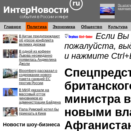
По штату
разруши
Главное
Политика
Экономика
Общество
Культура
Если Вы
В Китае предупреждают
об угрозе конфликта
пожалуйста, вы
великих держав
В одной из кофеен
и нажмите Ctrl+
Львова неожиданно
появилась Анджелина
Джоли
Спецпредс
Bloomberg рассказал о
содержании нового
пакета санкций ЕС
британског
против России
В МИД указали на
массовый отток
министра в
чиновников из
администрации Байдена
новыми вл
Папа Римский хотел бы
приехать в Киев
Афганиста
Новости шоу-бизнеса