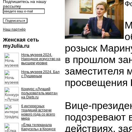
Подпишитесь на нашу
Фо
рассылку
М
Наш партнёр
о
Женская сеть
розыск Марину
myJulia.ru
Ночь музеев 2024.
в прошлом за
Народное искусство на
высшем уровне
заместителя 
Ночь музеев 2024. Бал
с Пушкиным
просвещения 
Конкурс «Лучший
пользователь марта»
на Diets.ru
Вице-президе
6 интересных
традиций встречи
подозревают 
нового года со всего
мира
«Ёлка телеканала
действиях, за
Карусель» в Крокусе