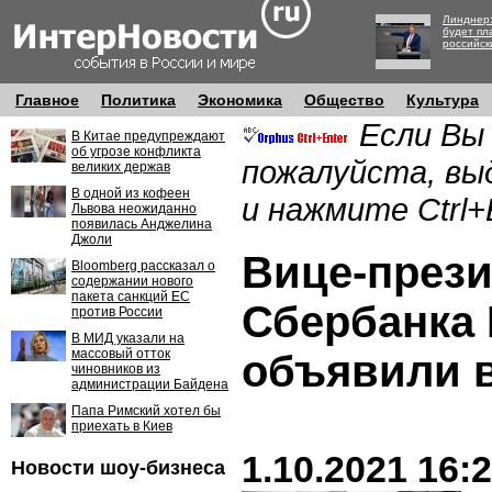
Линднер:
будет пл
российск
Главное
Политика
Экономика
Общество
Культура
Если Вы
В Китае предупреждают
об угрозе конфликта
пожалуйста, вы
великих держав
В одной из кофеен
и нажмите Ctrl+
Львова неожиданно
появилась Анджелина
Джоли
Вице-прези
Bloomberg рассказал о
содержании нового
пакета санкций ЕС
Сбербанка 
против России
В МИД указали на
массовый отток
объявили 
чиновников из
администрации Байдена
Папа Римский хотел бы
приехать в Киев
1.10.2021 16:
Новости шоу-бизнеса