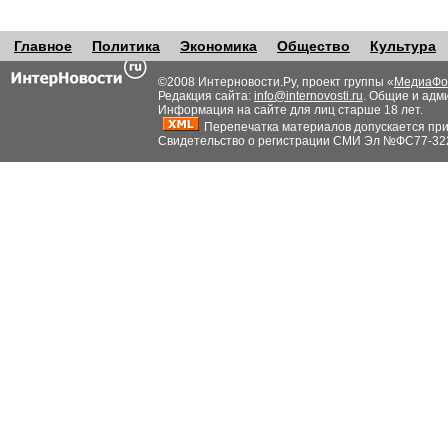
Главное
Политика
Экономика
Общество
Культура
©2008 Интерновости.Ру, проект группы «
МедиаФо
Редакция сайта:
info@internovosti.ru
. Общие и адм
Информация на сайте для лиц старше 18 лет.
Перепечатка материалов допускается при н
Свидетельство о регистрации СМИ Эл №ФС77-32