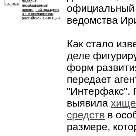
подарит
официальный 
незабываемый
новогодний праздник
всем поклонникам
ведомства Ир
российской анимации
Как стало изв
деле фигурир
форм развити
передает аген
"Интерфакс".
выявила
хище
средств
в осо
размере, кот