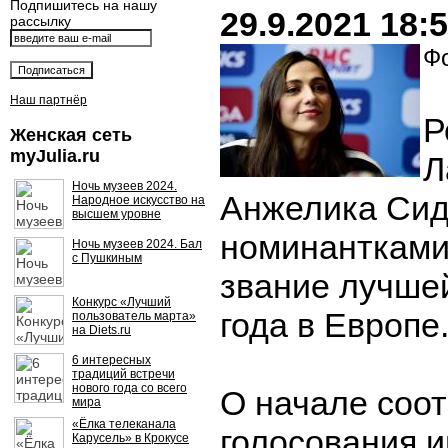
Подпишитесь на нашу
29.9.2021 18:
рассылку
Фо
Наш партнёр
Р
Женская сеть
myJulia.ru
Л
Ночь музеев 2024.
Анжелика Сид
Народное искусство на
высшем уровне
номинантками
Ночь музеев 2024. Бал
с Пушкиным
звание лучше
Конкурс «Лучший
года в Европе
пользователь марта»
на Diets.ru
6 интересных
традиций встречи
нового года со всего
О начале соо
мира
«Ёлка телеканала
голосования 
Карусель» в Крокусе