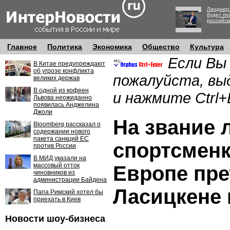
Линднер:
будет пл
российск
Главное
Политика
Экономика
Общество
Культура
Если Вы
В Китае предупреждают
об угрозе конфликта
пожалуйста, вы
великих держав
В одной из кофеен
и нажмите Ctrl+
Львова неожиданно
появилась Анджелина
Джоли
На звание 
Bloomberg рассказал о
содержании нового
пакета санкций ЕС
спортсменк
против России
В МИД указали на
массовый отток
Европе пр
чиновников из
администрации Байдена
Ласицкене 
Папа Римский хотел бы
приехать в Киев
Новости шоу-бизнеса