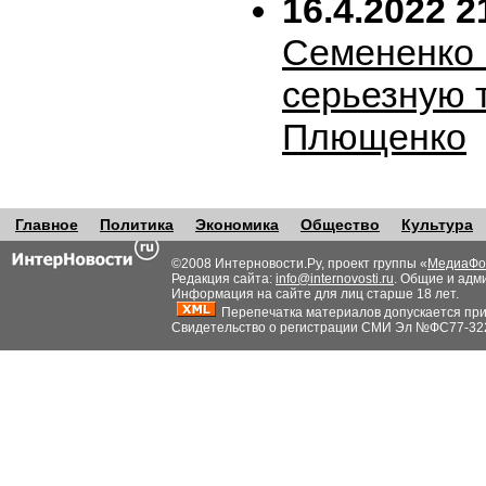
16.4.2022 2
Семененко 
серьезную 
Плющенко
Главное
Политика
Экономика
Общество
Культура
©2008 Интерновости.Ру, проект группы «
МедиаФо
Редакция сайта:
info@internovosti.ru
. Общие и адм
Информация на сайте для лиц старше 18 лет.
Перепечатка материалов допускается при н
Свидетельство о регистрации СМИ Эл №ФС77-32