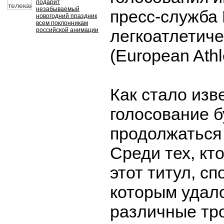
подарит
незабываемый
пресс-служба
новогодний праздник
всем поклонникам
российской анимации
легкоатлетич
(European Athle
Как стало изв
голосование б
продолжаться 
Среди тех, кт
этот титул, с
которым удал
различные тр