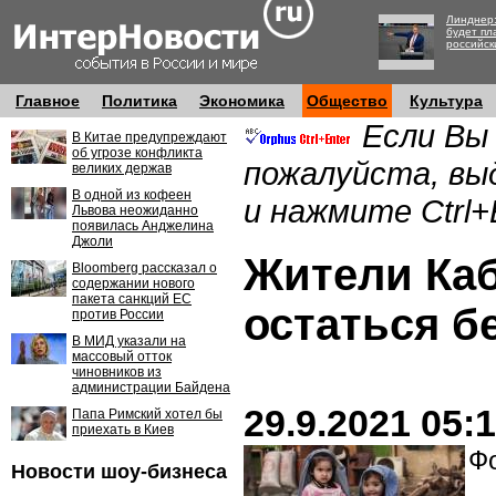
Линднер:
будет пл
российск
Главное
Политика
Экономика
Общество
Культура
Если Вы
В Китае предупреждают
об угрозе конфликта
пожалуйста, вы
великих держав
В одной из кофеен
и нажмите Ctrl+
Львова неожиданно
появилась Анджелина
Джоли
Жители Каб
Bloomberg рассказал о
содержании нового
пакета санкций ЕС
остаться б
против России
В МИД указали на
массовый отток
чиновников из
администрации Байдена
29.9.2021 05:
Папа Римский хотел бы
приехать в Киев
Фо
Новости шоу-бизнеса