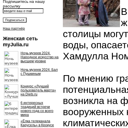
Подпишитесь на нашу
рассылку
В
ж
Наш партнёр
столицы могут
Женская сеть
воды, опасает
myJulia.ru
Хамдулла Ном
Ночь музеев 2024.
Народное искусство на
высшем уровне
Ночь музеев 2024. Бал
с Пушкиным
По мнению гр
потенциальна
Конкурс «Лучший
пользователь марта»
на Diets.ru
возникла на 
6 интересных
традиций встречи
вооруженных 
нового года со всего
мира
климатически
«Ёлка телеканала
Карусель» в Крокусе