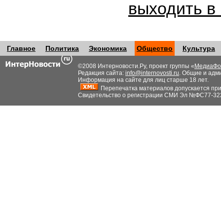
выходить в
Главное
Политика
Экономика
Общество
Культура
©2008 Интерновости.Ру, проект группы «
МедиаФо
Редакция сайта:
info@internovosti.ru
. Общие и адм
Информация на сайте для лиц старше 18 лет.
Перепечатка материалов допускается при н
Свидетельство о регистрации СМИ Эл №ФС77-32