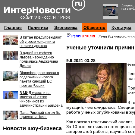
Линднер:
газ в руб
Главное
Политика
Экономика
Общество
Культура
Если Вы заметили о
В Китае предупреждают
об угрозе конфликта
великих держав
Ученые уточнили причин
В одной из кофеен
Львова неожиданно
9.9.2021 03:28
появилась Анджелина
Фото:
Джоли
Bloomberg рассказал о
Ген
содержании нового
поп
пакета санкций ЕС
против России
При
кот
В МИД указали на
массовый отток
чиновников из
В г
администрации Байдена
мутаций, чем ожидалось. Специал
работе ученых опубликованы в жу
Папа Римский хотел бы
приехать в Киев
Как показал генетический анализ,
За 10 тыс. лет число потенциальн
Новости шоу-бизнеса
авторов этой работы, научный сот