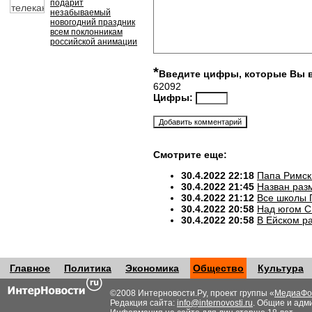
подарит
незабываемый
новогодний праздник
всем поклонникам
российской анимации
*
Введите цифры, которые Вы 
62092
Цифры:
Смотрите еще:
30.4.2022 22:18
Папа Римск
30.4.2022 21:45
Назван разм
30.4.2022 21:12
Все школы 
30.4.2022 20:58
Над югом С
30.4.2022 20:58
В Ейском р
Главное
Политика
Экономика
Общество
Культура
©2008 Интерновости.Ру, проект группы «
МедиаФо
Редакция сайта:
info@internovosti.ru
. Общие и адм