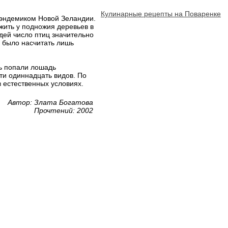
Кулинарные рецепты на Поваренке
я эндемиком Новой Зеландии.
жить у подножия деревьев в
дей число птиц значительно
о было насчитать лишь
нь попали лошадь
ти одиннадцать видов. По
в естественных условиях.
Автор: Злата Богатова
Прочтений: 2002