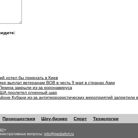
видите:
ий хотел бы приехать в Киев
ер выплат ветеранам ВОВ в честь 9 мая в странах Азии
Пекина закрыли из-за коронавируса
ША пролетел огненный шар
айоне Кубани из-за антитеррористических мероприятий запретили 
Происшествия
Шоу-бизнес
Спорт
Технологии
рт
»
инистративные вопросы:
info@mediafort.ru