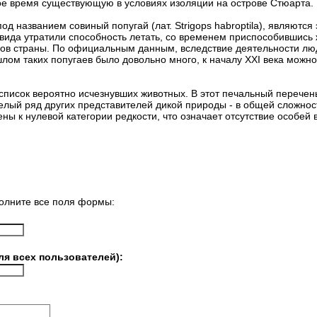
ое время существующую в условиях изоляции на острове Стюарта.
под названием совиный попугай (лат. Strigops habroptila), являютс
 вида утратили способность летать, со временем приспособившись 
ов страны. По официальным данным, вследствие деятельности лю
шлом таких попугаев было довольно много, к началу XXI века можн
список вероятно исчезнувших животных. В этот печальный перече
елый ряд других представителей дикой природы - в общей сложнос
ны к нулевой категории редкости, что означает отсутствие особей 
олните все поля формы:
ля всех пользователей):