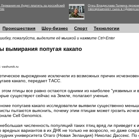
 Германия не будет платить за российский
Отец Владислава Галкина проко
лях
«воскрешение» сына в «Диверса
Происшествия
Шоу-бизнес
Спорт
Технологии
шибку, пожалуйста, выделите её мышкой и нажмите Ctrl+Enter
ы вымирания попугая какапо
 vashurok.ru
етическое вырождение исключили из возможных причин исчезновен
угаев какапо, передает ТАСС.
 этом птицы все равно остаются одними из наиболее "уязвимых и 
орые существуют сейчас на Земле, полагают ученые.
еноме попугаев какапо исследователи выявили существенно меньш
исты пытаются выяснить, почему этим птицам может грозить исчез
рнале Cell Genomics.
 небольшая численность популяций таких птиц вряд ли приведет к
о вредных вариантов в их ДНК не только не возросло, но даже сокр
рудник университета Отаго (Новая Зеландия) Николас Дассекс. По 