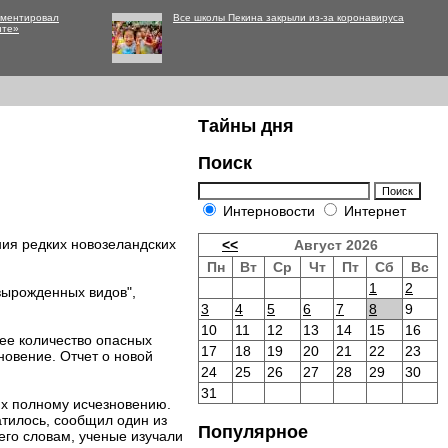
мментировал
Все школы Пекина закрыли из-за коронавируса
нте»
Тайны дня
Поиск
Интерновости
Интернет
ия редких новозеландских
<<
Август 2026
Пн
Вт
Ср
Чт
Пт
Сб
Вс
1
2
вырожденных видов",
3
4
5
6
7
8
9
10
11
12
13
14
15
16
ее количество опасных
17
18
19
20
21
22
23
новение. Отчет о новой
24
25
26
27
28
29
30
31
 их полному исчезновению.
атилось, сообщил один из
Популярное
его словам, ученые изучали