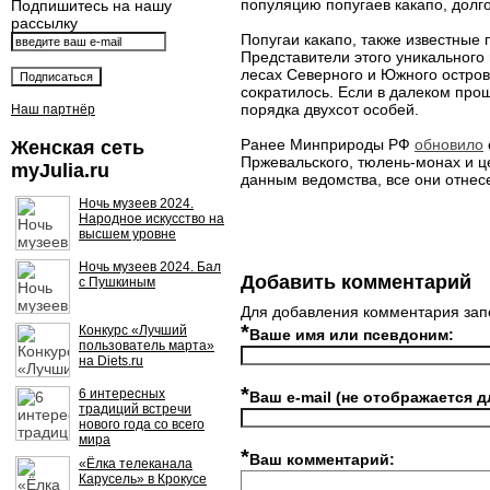
популяцию попугаев какапо, долг
Подпишитесь на нашу
рассылку
Попугаи какапо, также известные 
Представители этого уникального
лесах Северного и Южного остров
сократилось. Если в далеком про
порядка двухсот особей.
Наш партнёр
Ранее Минприроды РФ
обновило
Женская сеть
Пржевальского, тюлень-монах и ц
myJulia.ru
данным ведомства, все они отнесе
Ночь музеев 2024.
Народное искусство на
высшем уровне
Ночь музеев 2024. Бал
Добавить комментарий
с Пушкиным
Для добавления комментария зап
*
Конкурс «Лучший
Ваше имя или псевдоним:
пользователь марта»
на Diets.ru
*
6 интересных
Ваш e-mail (не отображается д
традиций встречи
нового года со всего
мира
*
Ваш комментарий:
«Ёлка телеканала
Карусель» в Крокусе