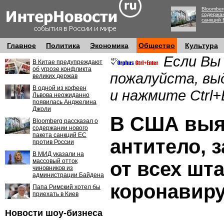
Bloomber
содержан
санкций 
Главное
Политика
Экономика
Общество
Культура
Если Вы
В Китае предупреждают
об угрозе конфликта
пожалуйста, вы
великих держав
В одной из кофеен
и нажмите Ctrl+
Львова неожиданно
появилась Анджелина
Джоли
В США вы
Bloomberg рассказал о
содержании нового
пакета санкций ЕС
антитело,
против России
В МИД указали на
массовый отток
от всех шт
чиновников из
администрации Байдена
коронавир
Папа Римский хотел бы
приехать в Киев
Новости шоу-бизнеса