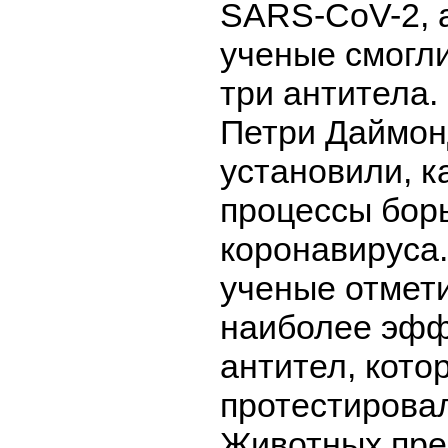
SARS-CoV-2, 
ученые смогл
три антитела.
Петри Даймон
установили, к
процессы бор
коронавируса.
ученые отмет
наиболее эф
антител, кото
протестирова
Животных пре