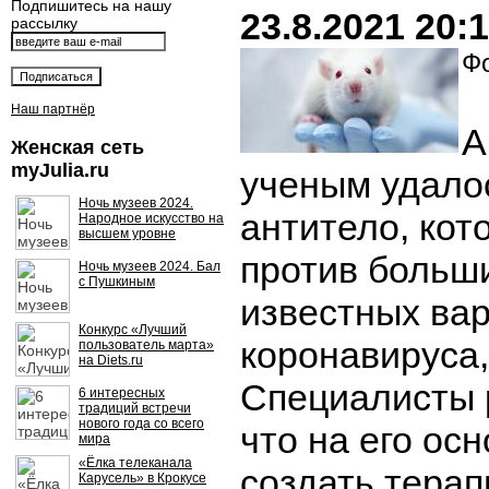
Подпишитесь на нашу
23.8.2021 20:
рассылку
Фо
Наш партнёр
А
Женская сеть
myJulia.ru
ученым удало
Ночь музеев 2024.
антитело, ко
Народное искусство на
высшем уровне
против больш
Ночь музеев 2024. Бал
с Пушкиным
известных ва
Конкурс «Лучший
коронавируса
пользователь марта»
на Diets.ru
Специалисты 
6 интересных
традиций встречи
нового года со всего
что на его ос
мира
«Ёлка телеканала
создать тера
Карусель» в Крокусе