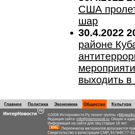
США пролет
шар
30.4.2022 2
районе Куб
антитеррор
мероприяти
выходить в
Главное
Политика
Экономика
Общество
Культура
©2008 Интерновости.Ру, проект группы «
МедиаФо
Редакция сайта:
info@internovosti.ru
. Общие и адм
Информация на сайте для лиц старше 18 лет.
Перепечатка материалов допускается при н
Свидетельство о регистрации СМИ Эл №ФС77-32