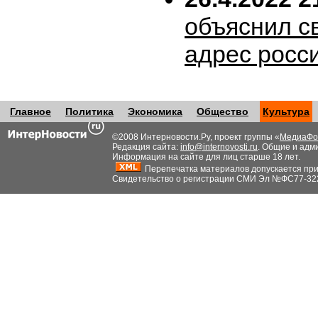
объяснил с
адрес росс
Главное
Политика
Экономика
Общество
Культура
©2008 Интерновости.Ру, проект группы «
МедиаФо
Редакция сайта:
info@internovosti.ru
. Общие и адм
Информация на сайте для лиц старше 18 лет.
Перепечатка материалов допускается при н
Свидетельство о регистрации СМИ Эл №ФС77-32