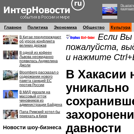
По штату
разруши
Главное
Политика
Экономика
Общество
Культура
Если Вы
В Китае предупреждают
об угрозе конфликта
пожалуйста, вы
великих держав
В одной из кофеен
и нажмите Ctrl+
Львова неожиданно
появилась Анджелина
Джоли
В Хакасии 
Bloomberg рассказал о
содержании нового
пакета санкций ЕС
уникально
против России
В МИД указали на
массовый отток
сохранивш
чиновников из
администрации Байдена
захоронени
Папа Римский хотел бы
приехать в Киев
давности
Новости шоу-бизнеса