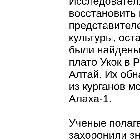
Исследовател
восстановить
представител
культуры, ост
были найдены 
плато Укок в 
Алтай. Их об
из курганов м
Алаха-1.
Ученые полага
захоронили зн