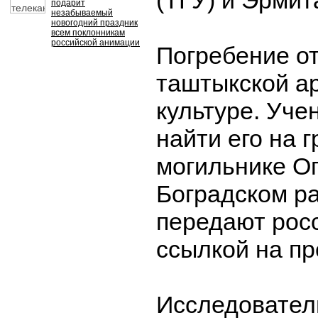
(ТГУ) и Эрмит
подарит
незабываемый
новогодний праздник
всем поклонникам
российской анимации
Погребение от
таштыкской а
культуре. Уче
найти его на 
могильнике О
Боградском р
передают рос
ссылкой на пр
Исследовател