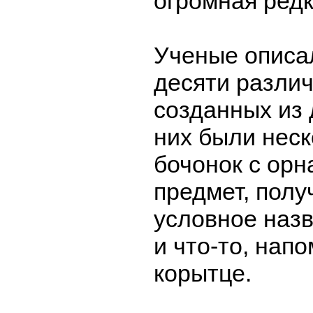
огромная редк
Ученые описа
десяти разли
созданных из 
них были неск
бочонок с орн
предмет, полу
условное назв
и что-то, на
корытце.