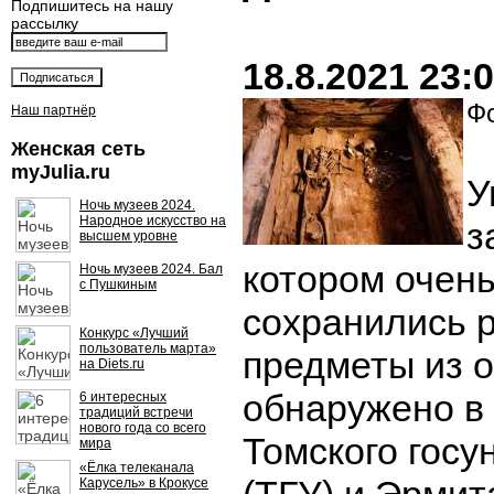
Подпишитесь на нашу
рассылку
18.8.2021 23:
Фо
Наш партнёр
Женская сеть
myJulia.ru
У
Ночь музеев 2024.
Народное искусство на
з
высшем уровне
котором очен
Ночь музеев 2024. Бал
с Пушкиным
сохранились 
Конкурс «Лучший
пользователь марта»
предметы из о
на Diets.ru
обнаружено в
6 интересных
традиций встречи
нового года со всего
Томского госу
мира
«Ёлка телеканала
Карусель» в Крокусе