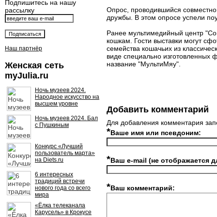
Подпишитесь на нашу
Опрос, проводившийся совместно
рассылку
дружбы. В этом опросе успели по
Ранее мультимедийный центр "С
кошкам. Гости выставки могут с
семейства кошачьих из классичес
Наш партнёр
виде специально изготовленных ф
название "МультиМяу".
Женская сеть
myJulia.ru
Ночь музеев 2024.
Народное искусство на
высшем уровне
Добавить комментарий
Ночь музеев 2024. Бал
Для добавления комментария зап
с Пушкиным
*
Ваше имя или псевдоним:
Конкурс «Лучший
пользователь марта»
*
на Diets.ru
Ваш e-mail (не отображается д
6 интересных
традиций встречи
*
Ваш комментарий:
нового года со всего
мира
«Ёлка телеканала
Карусель» в Крокусе