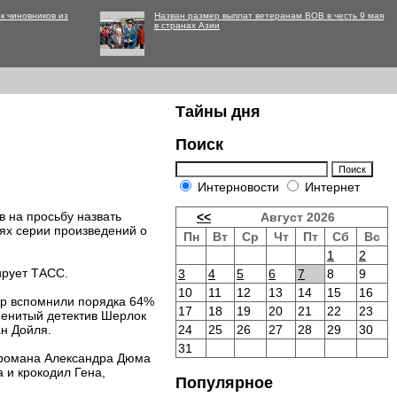
к чиновников из
Назван размер выплат ветеранам ВОВ в честь 9 мая
в странах Азии
Тайны дня
Поиск
Интерновости
Интернет
 на просьбу назвать
<<
Август 2026
ях серии произведений о
Пн
Вт
Ср
Чт
Пт
Сб
Вс
1
2
ирует ТАСС.
3
4
5
6
7
8
9
10
11
12
13
14
15
16
жер вспомнили порядка 64%
17
18
19
20
21
22
23
менитый детектив Шерлок
н Дойля.
24
25
26
27
28
29
30
31
о романа Александра Дюма
 и крокодил Гена,
Популярное