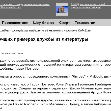
g рассказал о содержании нового пакета
В МИД указали на массовый отто
ЕС против России
администрации Байдена
Происшествия
Шоу-бизнес
Спорт
Технологии
шибку, пожалуйста, выделите её мышкой и нажмите Ctrl+Enter
учших примерах дружбы из литературы
: funnycucaracha.ru
ьшинство российских пользователей электронных книжных сервисов
ший пример дружеских отношений из литературы вспомнили о геро
шебнике Гарри Поттере.
ультаты опроса, проведенного компаниями "Литрес" и MyBook, цит
 стало известно, о Гарри Поттере, Роне Уизли и Гермионе Грейнд
пондентов. Следом за героями серии книг Джоан Роулинг идут зна
мс и доктор Джон Ватсон из знаменитых произведений Артура Кона
рейтинга лучших примеров дружбы, оказались персонажи известног
аном де Сент-Экзюпери Лис и Маленький Принц, а также Чебурашка
м.