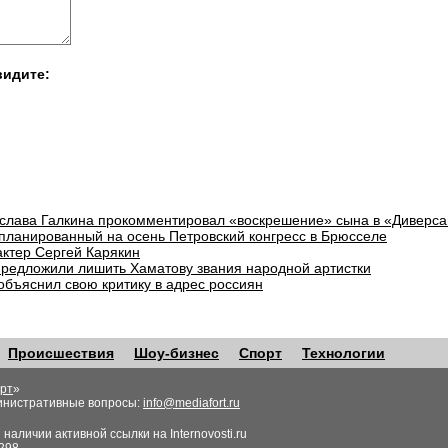
видите:
слава Галкина прокомментировал «воскрешение» сына в «Диверса
планированный на осень Петровский конгресс в Брюсселе
актер Сергей Карякин
предложили лишить Хаматову звания народной артистки
объяснил свою критику в адрес россиян
Происшествия
Шоу-бизнес
Спорт
Технологии
рт
»
инистративные вопросы:
info@mediafort.ru
аличии активной ссылки на Internovosti.ru