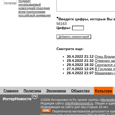
подарит
незабываемый
новогодний праздник
всем поклонникам
российской анимации
*
Введите цифры, которые Вы 
56163
Цифры:
Смотрите еще:
30.4.2022 21:12
Отец Влади
29.4.2022 21:32
Отменен за
29.4.2022 18:32
Скончался 
27.4.2022 12:24
В Госдуме 
26.4.2022 21:07
Макаревич 
Главное
Политика
Экономика
Общество
Культура
©2008 Интерновости.Ру, проект группы «
МедиаФо
Редакция сайта:
info@internovosti.ru
. Общие и адм
Информация на сайте для лиц старше 18 лет.
Перепечатка материалов допускается при н