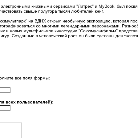
 электронными книжными сервисами "Литрес" и MyBook, был пос
участвовать свыше полутора тысяч любителей книг.
оюзмультпарк" на ВДНХ
открыл
необычную экспозицию, которая по
фотографироваться со многими легендарными персонажами. Разноо
ких и новых мультфильмов киностудии "Союзмультфильм" представл
игур. Созданные в человеческий рост, он были сделаны для экспоз
олните все поля формы:
ля всех пользователей):