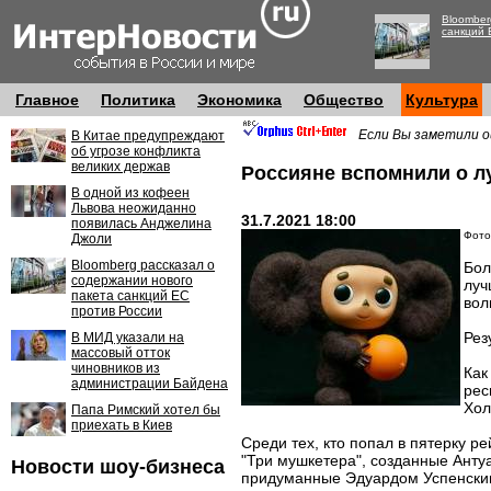
Bloomber
санкций 
Главное
Политика
Экономика
Общество
Культура
Если Вы заметили о
В Китае предупреждают
об угрозе конфликта
великих держав
Россияне вспомнили о л
В одной из кофеен
Львова неожиданно
31.7.2021 18:00
появилась Анджелина
Фото
Джоли
Bloomberg рассказал о
Бол
содержании нового
луч
пакета санкций ЕС
вол
против России
Рез
В МИД указали на
массовый отток
чиновников из
Как
администрации Байдена
рес
Хол
Папа Римский хотел бы
приехать в Киев
Среди тех, кто попал в пятерку 
"Три мушкетера", созданные Анту
Новости шоу-бизнеса
придуманные Эдуардом Успенски