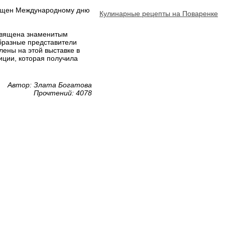
вящен Международному дню
Кулинарные рецепты на Поваренке
священа знаменитым
бразные представители
ены на этой выставке в
иции, которая получила
Автор: Злата Богатова
Прочтений: 4078