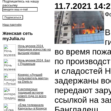
Подпишитесь на нашу
11.7.2021 14:
рассылку
Фо
Наш партнёр
В
Женская сеть
myJulia.ru
г
Ночь музеев 2024.
во время пож
Народное искусство на
высшем уровне
по производст
Ночь музеев 2024. Бал
с Пушкиным
и сладостей 
Конкурс «Лучший
задержаны во
пользователь марта»
на Diets.ru
передают зар
6 интересных
традиций встречи
нового года со всего
ссылкой на за
мира
«Ёлка телеканала
Бангладеш.
Карусель» в Крокусе