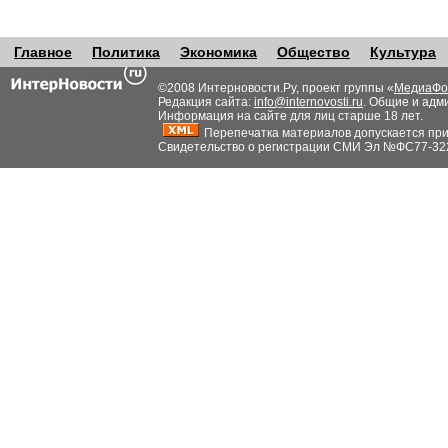
Главное
Политика
Экономика
Общество
Культура
©2008 Интерновости.Ру, проект группы «
МедиаФо
Редакция сайта:
info@internovosti.ru
. Общие и адм
Информация на сайте для лиц старше 18 лет.
Перепечатка материалов допускается при н
Свидетельство о регистрации СМИ Эл №ФС77-32