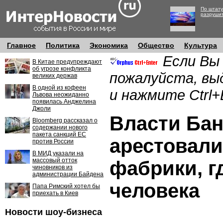
По штату
разруши
Главное
Политика
Экономика
Общество
Культура
Если Вы
В Китае предупреждают
об угрозе конфликта
пожалуйста, вы
великих держав
В одной из кофеен
и нажмите Ctrl+
Львова неожиданно
появилась Анджелина
Джоли
Власти Ба
Bloomberg рассказал о
содержании нового
пакета санкций ЕС
арестовал
против России
В МИД указали на
массовый отток
фабрики, г
чиновников из
администрации Байдена
человека
Папа Римский хотел бы
приехать в Киев
Новости шоу-бизнеса